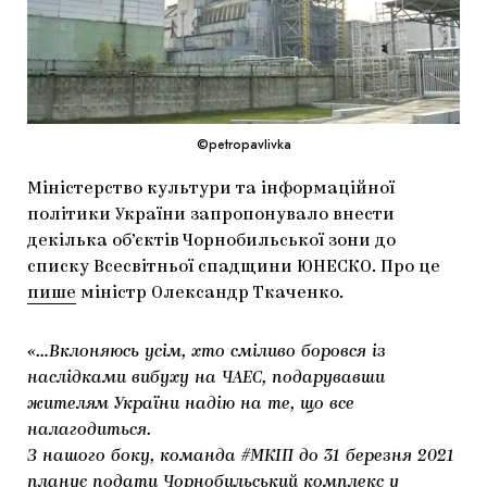
МАРІУПОЛЬСЬКІ МАРГІНАЛІЇ
ДОСЛІДНИЦЬКА ПЛАТФОРМА
ЗАПАЛЕННЯ
©petropavlivka
CARPATHIAN CULT ПРО РІЗДВЯНІ СВЯТА
Міністерство культури та інформаційної
політики України запропонувало внести
декілька об’єктів Чорнобильської зони до
списку Всесвітньої спадщини ЮНЕСКО. Про це
пише
міністр Олександр Ткаченко.
«…Вклоняюсь усім, хто сміливо боровся із
наслідками вибуху на ЧАЕС, подарувавши
жителям України надію на те, що все
налагодиться.
З нашого боку, команда #МКІП до 31 березня 2021
планує подати Чорнобильський комплекс у