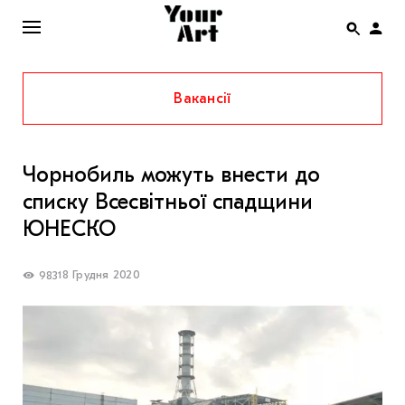
Вакансії
ENG
НОВИНИ
Чорнобиль можуть внести до
АФІША
списку Всесвітньої спадщини
ІНТЕРВ’Ю
ЮНЕСКО
СТАТТІ
18 Грудня 2020
983
КОЛОНКИ
СПЕЦПРОЄКТИ
THE UKRAINIAN PAVILION AT VENICE BIENNALE
2022