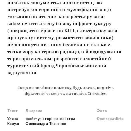
пам’яток монументального мистецтва
потребує консервації та музеєфікації, а що
можливо навіть частково реставрувати;
забезпечити якісну базову інфраструктуру
(покращити сервіси на КПП, електролізувати
пропускну систему, розмістити вказівники);
переглянути питання безпеки не тільки з
точки зору контролю радіації, а й відвідування
території загалом; розробити самостійний
туристичний бренд Чорнобильської зони
відчуження.
Якщо ви знайшли помилку, будь ласка, виділіть
фрагмент тексту та натисніть
Ctrl+Enter
.
Текст
Джерело
Фото
Уляна
фейстук сторінка міністра
©petropavlivka
Калуш
Олександра Ткаченко