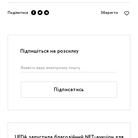
Поділитися
Зберегти
Підпишіться на розсилку
Підписатись
UFDA запустила благодійний NFT-аукціон для