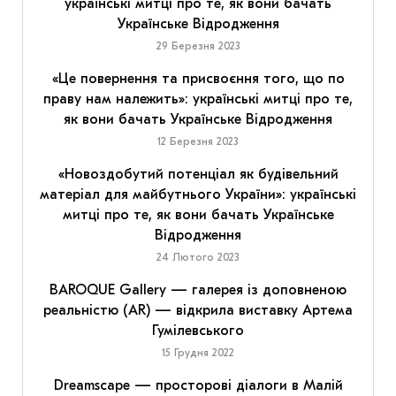
українські митці про те, як вони бачать
Українське Відродження
29 Березня 2023
«Це повернення та присвоєння того, що по
праву нам належить»: українські митці про те,
як вони бачать Українське Відродження
12 Березня 2023
«Новоздобутий потенціал як будівельний
матеріал для майбутнього України»: українські
митці про те, як вони бачать Українське
Відродження
24 Лютого 2023
BAROQUE Gallery — галерея із доповненою
реальністю (AR) — відкрила виставку Артема
Гумілевського
15 Грудня 2022
Dreamscape — просторові діалоги в Малій