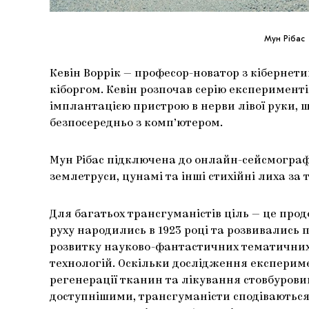
Мун Рібас
Кевін Воррік — професор-новатор з кібернет
кіборгом. Кевін розпочав серію експерименті
імплантацією пристрою в нерви лівої руки, щ
безпосередньо з комп’ютером.
Мун Рібас підключена до онлайн-сейсмографі
землетруси, цунамі та інші стихійні лиха за 
Для багатьох трансгуманістів ціль — це прод
руху народились в 1923 році та розвивались 
розвитку науково-фантастичних тематичних 
технологій. Оскільки дослідження експериме
регенерації тканин та лікування стовбуров
доступнішими, трансгуманісти сподіваютьс