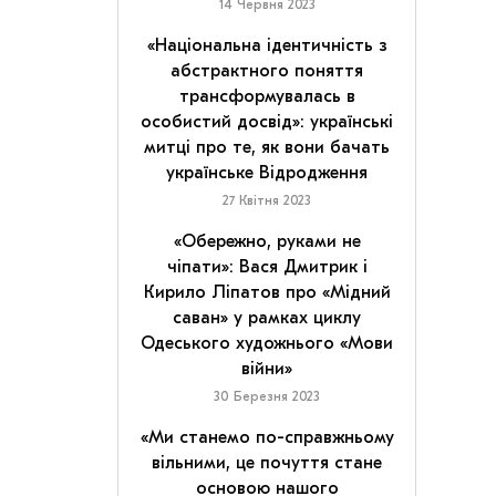
14 Червня 2023
«Національна ідентичність з
абстрактного поняття
трансформувалась в
особистий досвід»: українські
митці про те, як вони бачать
українське Відродження
27 Квітня 2023
«Обережно, руками не
чіпати»: Вася Дмитрик і
Кирило Ліпатов про «Мідний
саван» у рамках циклу
Одеського художнього «Мови
війни»
30 Березня 2023
«Ми станемо по-справжньому
вільними, це почуття стане
основою нашого