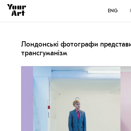
ENG
Лондонські фотографи представ
трансгуманізм