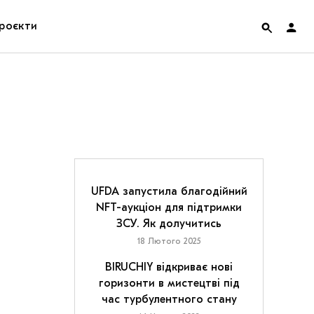
роєкти
rainian Pavilion at Venice Biennale 2022
ольські маргіналії
дницька платформа
ення
UFDA запустила благодійний
NFT-аукціон для підтримки
ЗСУ. Як долучитись
hian Cult про різдвяні свята
18 Лютого 2025
BIRUCHIY відкриває нові
горизонти в мистецтві під
час турбулентного стану