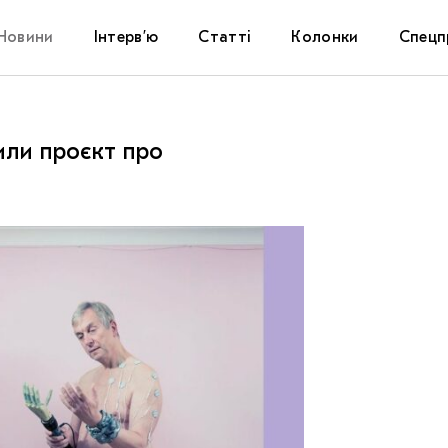
Новини
Інтерв’ю
Статті
Колонки
Спецп
Афіша
The Uk
или проєкт про
Маріуп
Дослі
Запал
Carpat