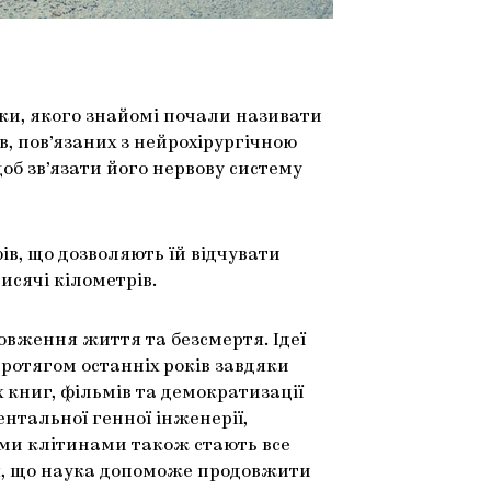
ики, якого знайомі почали називати
в, пов’язаних з нейрохірургічною
об зв’язати його нервову систему
в, що дозволяють їй відчувати
тисячі кілометрів.
овження життя та безсмертя. Ідеї
протягом останніх років завдяки
книг, фільмів та демократизації
нтальної генної інженерії,
ими клітинами також стають все
я, що наука допоможе продовжити