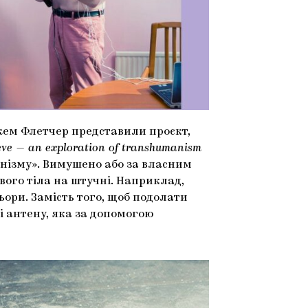
жем Флетчер представили проєкт,
ieve — an exploration of transhumanism
нізму». Вимушено або за власним
ого тіла на штучні. Наприклад,
ьори. Замість того, щоб подолати
і антену, яка за допомогою