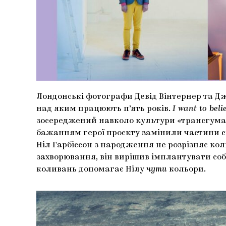
Лондонські фотографи Девід Вінтернер та Д
над яким працюють п’ять років.
I want to bel
зосереджений навколо культури «трансгума
бажанням герої проєкту замінили частини св
Ніл Гарбіссон з народження не розрізняє кол
захворювання, він вирішив імплантувати соб
коливань допомагає Нілу
чути
кольори.