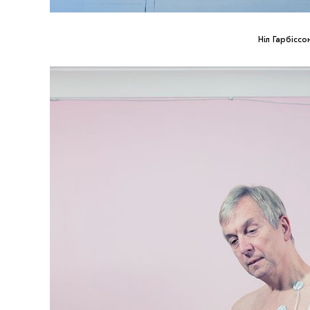
Ніл Гарбіссо