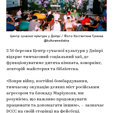
МАРІУПОЛЬСЬКІ МАРГІНАЛІЇ
ДОСЛІДНИЦЬКА ПЛАТФОРМА
ЗАПАЛЕННЯ
CARPATHIAN CULT ПРО РІЗДВЯНІ СВЯТА
Центр сучасної культури у Дніпрі / Фото Костянтина Гузенка
@kulturamedialna
З 30 березня Центр сучасної культури у Дніпрі
відкриє тимчасовий соціальний хаб, де
функціонуватиме дитяча кімната, коворкінг,
лекторій-майстерня та бібліотека.
«Попри війну, постійні бомбардування,
тимчасову окупацію деяких міст російським
агресором та блокаду Маріуполя, ми
розуміємо, що важливо продовжувати
працювати та допомагати іншим», — зазначає
DCCC на своїй сторінці на
фейсбуці
.