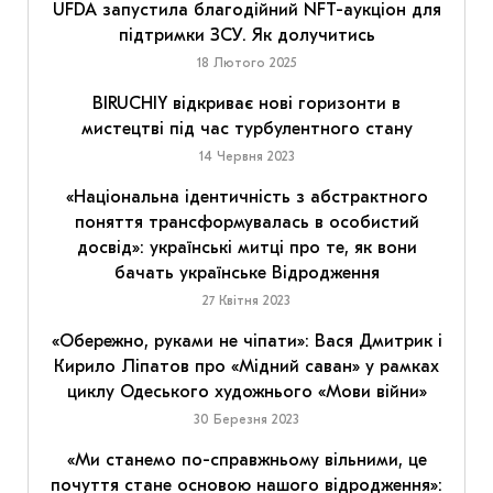
UFDA запустила благодійний NFT-аукціон для
підтримки ЗСУ. Як долучитись
18 Лютого 2025
BIRUCHIY відкриває нові горизонти в
мистецтві під час турбулентного стану
14 Червня 2023
«Національна ідентичність з абстрактного
поняття трансформувалась в особистий
досвід»: українські митці про те, як вони
бачать українське Відродження
27 Квітня 2023
«Обережно, руками не чіпати»: Вася Дмитрик і
Кирило Ліпатов про «Мідний саван» у рамках
циклу Одеського художнього «Мови війни»
30 Березня 2023
«Ми станемо по-справжньому вільними, це
почуття стане основою нашого відродження»: