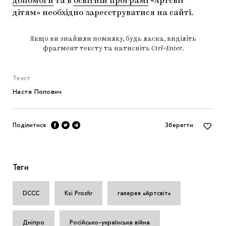
допомоги
та в
освітній програмі
«Артсвіт
дітям» необхідно зареєструватися на сайті.
Якщо ви знайшли помилку, будь ласка, виділіть
фрагмент тексту та натисніть
Ctrl+Enter
.
Текст
Настя Попович
Поділитися
Зберегти
Теги
DCCC
Ksi Prostir
галерея «Артсвіт»
Дніпро
Російсько-українська війна