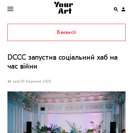
Вакансії
ENG
НОВИНИ
DCCC запустив соціальний хаб на
АФІША
час війни
ІНТЕРВ’Ю
СТАТТІ
29 Березня 2022
1410
КОЛОНКИ
СПЕЦПРОЄКТИ
THE UKRAINIAN PAVILION AT VENICE BIENNALE
2022