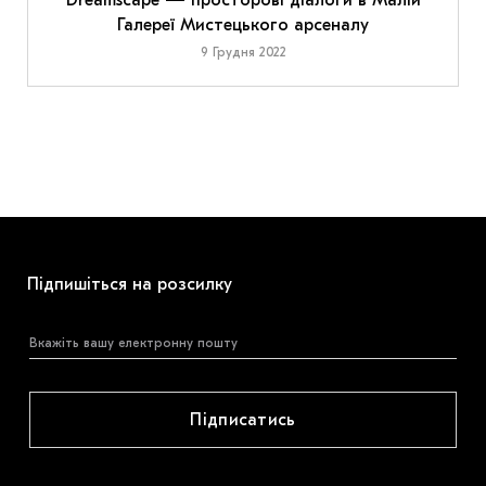
Dreamscape — просторові діалоги в Малій
Галереї Мистецького арсеналу
9 Грудня 2022
Підпишіться на розсилку
Підписатись