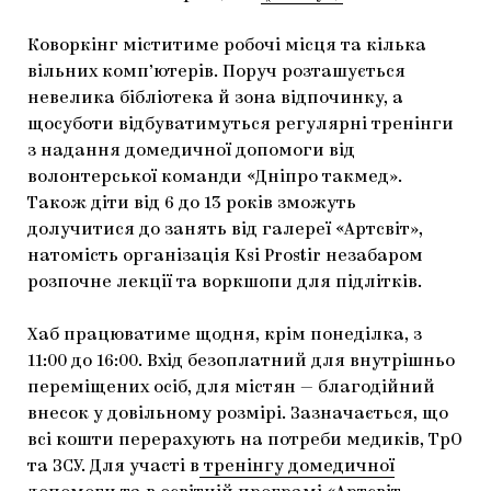
Коворкінг міститиме робочі місця та кілька
вільних комп’ютерів. Поруч розташується
невелика бібліотека й зона відпочинку, а
щосуботи відбуватимуться регулярні тренінги
з надання домедичної допомоги від
волонтерської команди «Дніпро такмед».
Також діти від 6 до 13 років зможуть
долучитися до занять від галереї «Артсвіт»,
натомість організація Ksi Prostir незабаром
розпочне лекції та воркшопи для підлітків.
Хаб працюватиме щодня, крім понеділка, з
11:00 до 16:00. Вхід безоплатний для внутрішньо
переміщених осіб, для містян — благодійний
внесок у довільному розмірі. Зазначається, що
всі кошти перерахують на потреби медиків, ТрО
та ЗСУ. Для участі в
тренінгу домедичної