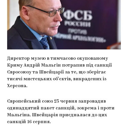
МАРІУПОЛЬСЬКІ МАРГІНАЛІЇ
ДОСЛІДНИЦЬКА ПЛАТФОРМА
ЗАПАЛЕННЯ
CARPATHIAN CULT ПРО РІЗДВЯНІ СВЯТА
Директор музею в тимчасово окупованому
Криму Андрій Мальгін потрапив під санкції
Євросоюзу та Швейцарії за те, що зберігає
тисячі мистецьких обʼєктів, викрадених із
Херсона.
Європейський союз 23 червня запровадив
одинадцятий пакет санкцій, зокрема і проти
Мальгіна. Швейцарія приєдналася до цих
санкцій 16 серпня.