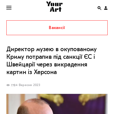
Вакансії
ENG
НОВИНИ
Директор музею в окупованому
АФІША
Криму потрапив під санкції ЄС і
ІНТЕРВ’Ю
Швейцарії через викрадення
СТАТТІ
картин із Херсона
КОЛОНКИ
4 Вересня 2023
778
СПЕЦПРОЄКТИ
THE UKRAINIAN PAVILION AT VENICE BIENNALE
2022