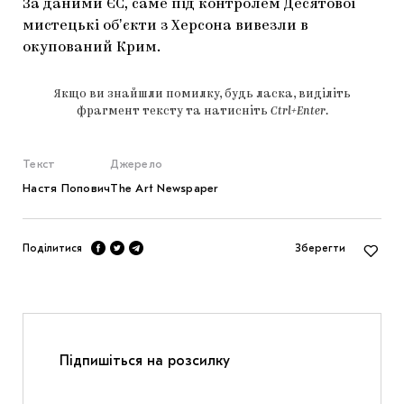
За даними ЄС, саме під контролем Десятової
мистецькі обʼєкти з Херсона вивезли в
окупований Крим.
Якщо ви знайшли помилку, будь ласка, виділіть
фрагмент тексту та натисніть
Ctrl+Enter
.
Текст
Джерело
Настя Попович
The Art Newspaper
Поділитися
Зберегти
Підпишіться на розсилку