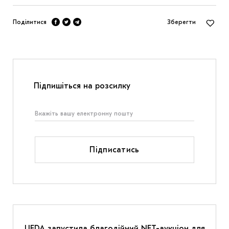
Поділитися
Зберегти
Підпишіться на розсилку
Підписатись
UFDA запустила благодійний NFT-аукціон для