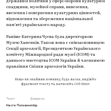
державної політики у сфері охорони культурної
спадщини, музейної справи, вивезення,
ввезення і повернення культурних цінностей,
відновлення та збереження національної
пам’яті українського народу.
Раніше Катерина Чуєва була директоркою
Музею Ханенків. Також вона є співзасновницею
Секції археології, Президенткою Українського
комітету Міжнародної ради музеї (ІСОМ) та
давнього мистецтва ІСОМ України й членкинею
правління Спілки археологів України.
Якщо ви знайшли помилку, будь ласка, виділіть
фрагмент тексту та натисніть
Ctrl+Enter
.
Текст
Джерело
Настя Попович
mkip