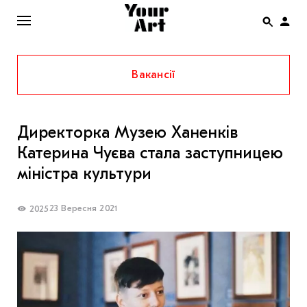
Вакансії
ENG
НОВИНИ
Директорка Музею Ханенків
АФІША
Катерина Чуєва стала заступницею
ІНТЕРВ’Ю
міністра культури
СТАТТІ
23 Вересня 2021
2025
КОЛОНКИ
СПЕЦПРОЄКТИ
THE UKRAINIAN PAVILION AT VENICE BIENNALE
2022