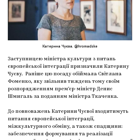
МАРІУПОЛЬСЬКІ МАРГІНАЛІЇ
ДОСЛІДНИЦЬКА ПЛАТФОРМА
ЗАПАЛЕННЯ
CARPATHIAN CULT ПРО РІЗДВЯНІ СВЯТА
Катерина Чуєва. @hromadske
Заступницею міністра культури з питань
європейської інтеграції призначили Катерину
Чуєву. Раніше цю посаду обіймала Світлана
Фоменко, яку звільнив тиждень тому своїм
розпорядженням прем’єр-міністр Денис
Шмигаль за поданням міністра Ткаченка.
До повноважень Катерини Чуєвої входитимуть
питання європейської інтеграції,
міжкультурного обміну, а також спадщини:
забезпечення формування та реалізації