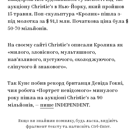
аукціону Christie’s в Нью-Йорку, який пройшов
15 травня. Поп-скульптура «Кролик» пішла з-
під молотка за $ 91,1 млн. Початкова ціна була $
50-70 мільйонів.
На своєму сайті Christie’s описали Кролика як
«милого, зловісного, мультяшного,
нав’язливого, пустуючого, охолоджуючого,
сліпучого й знакового».
Так Кунс побив рекорд британця Девіда Гокні,
чия робота «Портрет невідомого» минулого
року пішла на аукціоні Christie’s за 90
мільйонів, —
пише
INDEPENDENT.
Якщо ви знайшли помилку, будь ласка, виділіть
фрагмент тексту та натисніть
Ctrl+Enter
.