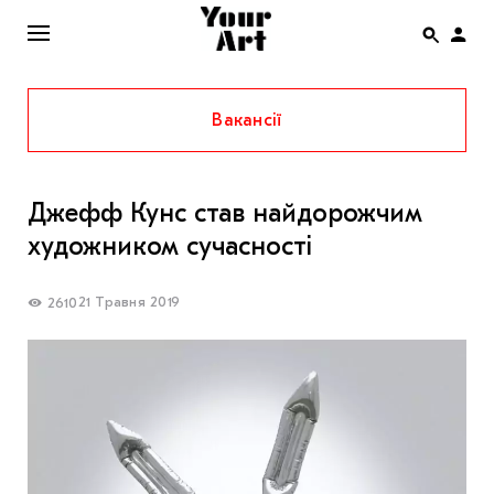
Вакансії
ENG
НОВИНИ
Джефф Кунс став найдорожчим
АФІША
художником сучасності
ІНТЕРВ’Ю
СТАТТІ
21 Травня 2019
2610
КОЛОНКИ
СПЕЦПРОЄКТИ
THE UKRAINIAN PAVILION AT VENICE BIENNALE
2022