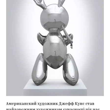
МАРІУПОЛЬСЬКІ МАРГІНАЛІЇ
ДОСЛІДНИЦЬКА ПЛАТФОРМА
ЗАПАЛЕННЯ
CARPATHIAN CULT ПРО РІЗДВЯНІ СВЯТА
Американский художник Джефф Кунс став
найдорожчим художником сучасності під час