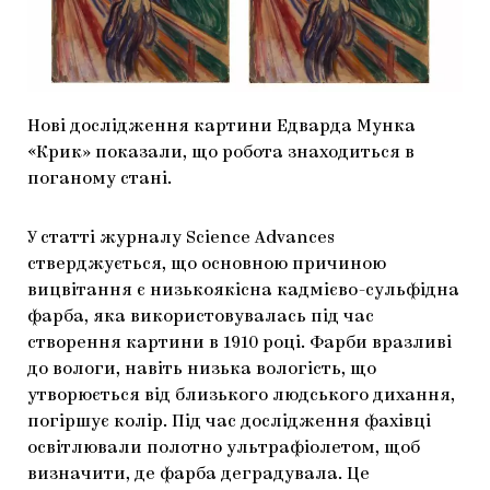
МАРІУПОЛЬСЬКІ МАРГІНАЛІЇ
ДОСЛІДНИЦЬКА ПЛАТФОРМА
ЗАПАЛЕННЯ
Нові дослідження картини Едварда Мунка
CARPATHIAN CULT ПРО РІЗДВЯНІ СВЯТА
«Крик» показали, що робота знаходиться в
поганому стані.
У статті журналу Science Advances
стверджується, що основною причиною
вицвітання є низькоякісна кадмієво-сульфідна
фарба, яка використовувалась під час
створення картини в 1910 році. Фарби вразливі
до вологи, навіть низька вологість, що
утворюється від близького людського дихання,
погіршує колір. Під час дослідження фахівці
освітлювали полотно ультрафіолетом, щоб
визначити, де фарба деградувала. Це