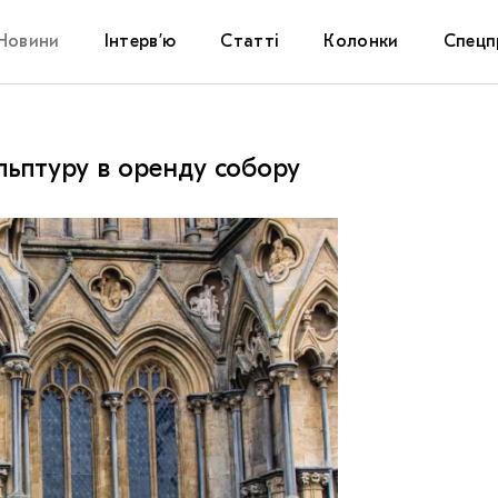
Новини
Інтерв’ю
Статті
Колонки
Спецп
Афіша
The Uk
льптуру в оренду собору
Маріуп
Дослі
Запал
Carpat