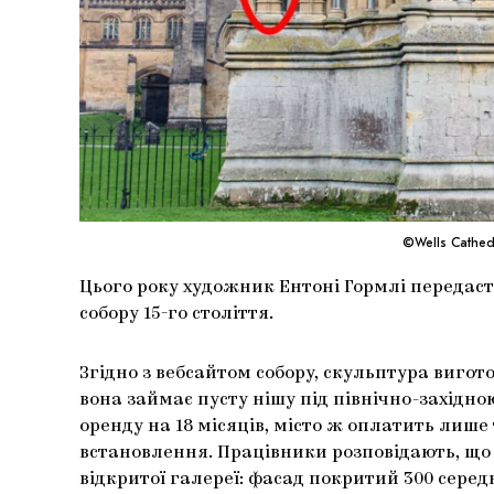
©Wells Cathed
Цього року художник Ентоні Гормлі передаст
собору 15-го століття.
Згідно з вебсайтом собору, скульптура вигото
вона займає пусту нішу під північно-західно
оренду на 18 місяців, місто ж оплатить лише
встановлення. Працівники розповідають, що с
відкритої галереї: фасад покритий 300 сере