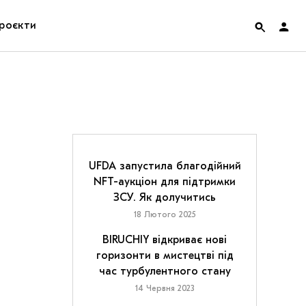
роєкти
rainian Pavilion at Venice Biennale 2022
ольські маргіналії
дницька платформа
UFDA запустила благодійний
NFT-аукціон для підтримки
ення
ЗСУ. Як долучитись
18 Лютого 2025
hian Cult про різдвяні свята
BIRUCHIY відкриває нові
горизонти в мистецтві під
час турбулентного стану
14 Червня 2023