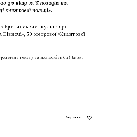
рав цю нішу за її позицію та
ці книжкової полиці».
их британських скульпторів-
 Півночі», 30-метрової «Квантової
фрагмент тексту та натисніть
Ctrl+Enter
.
Зберегти