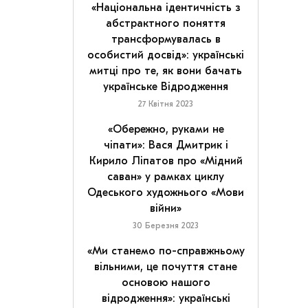
«Національна ідентичність з
абстрактного поняття
трансформувалась в
особистий досвід»: українські
митці про те, як вони бачать
українське Відродження
27 Квітня 2023
«Обережно, руками не
чіпати»: Вася Дмитрик і
Кирило Ліпатов про «Мідний
саван» у рамках циклу
Одеського художнього «Мови
війни»
30 Березня 2023
«Ми станемо по-справжньому
вільними, це почуття стане
основою нашого
відродження»: українські