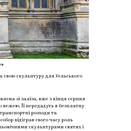
ra
ь свою скульптуру для Уельського
влена зі заліза, вже з кінця серпня
ю вежею. Її передадуть в безплатну
 транспортні розходи та
обор відіграв свого часу роль
дньовічними скульптурами святих і