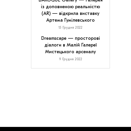
BAROQUE Gallery — галерея
із доповненою реальністю
(AR) — відкрила виставку
Артема Гумілевського
15 Грудня 2022
Dreamscape — просторові
діалоги в Малій Галереї
Мистецького арсеналу
9 Грудня 2022