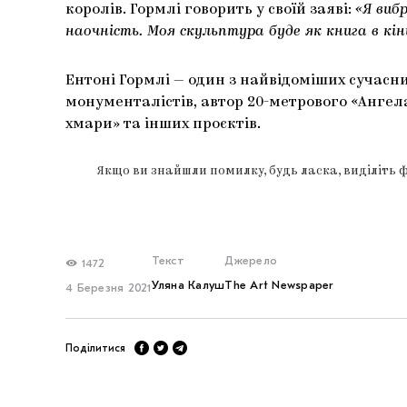
королів. Гормлі говорить у своїй заяві:
«Я виб
наочність. Моя скульптура буде як книга в кін
Ентоні Гормлі — один з найвідоміших сучасн
монументалістів, автор 20-метрового «Ангела
хмари» та інших проєктів.
Якщо ви знайшли помилку, будь ласка, виділіть 
Текст
Джерело
1472
Уляна Калуш
The Art Newspaper
4 Березня 2021
Поділитися