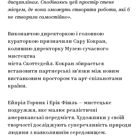
дисциплінах. Сподіваюсь цей простір стене
місцем, де вони зможуть створити роботи, які б
не створили самостійно».
Виконавчою директоркою і головною
кураторкою призначили Сару Кокран,
колишню директорку Музею сучасного
мистецтва
міста Скоттсдейл. Кокран збирається
встановити партнерські зв’язки між новим
виставковим простором та арт-спільнотами
країни.
Ейпріл Горник і Ерік Фішль — мистецьке
подружжя, яке малює реалістичні
американські передмістя. Художники у своїй
творчості досліджують суперечливість природи
людини з навколишнім середовищем.