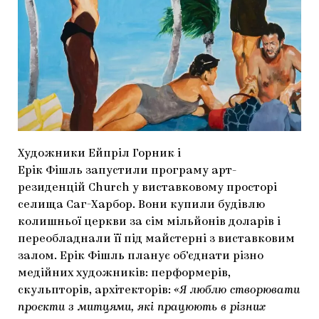
МАРІУПОЛЬСЬКІ МАРГІНАЛІЇ
ДОСЛІДНИЦЬКА ПЛАТФОРМА
ЗАПАЛЕННЯ
CARPATHIAN CULT ПРО РІЗДВЯНІ СВЯТА
Художники Ейпріл Горник і
Ерік Фішль запустили програму арт-
резиденцій Church у виставковому просторі
селища Саг-Харбор. Вони купили будівлю
колишньої церкви за сім мільйонів доларів і
переобладнали її під майстерні з виставковим
залом. Ерік Фішль планує об’єднати різно
медійних художників: перформерів,
скульпторів, архітекторів:
«Я люблю створювати
проєкти з митцями, які працюють в різних