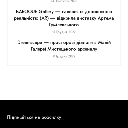
24 Лютого 2023
BAROQUE Gallery — галерея із доповненою
реальністю (AR) — відкрила виставку Артема
Гумілевського
15 Грудня 2022
Dreamscape — просторові діалоги в Малій
Галереї Мистецького арсеналу
9 Грудня 2022
Підпишіться на розсилку