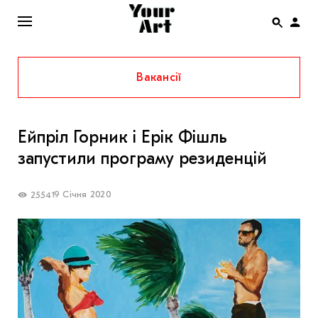
Вакансії
ENG
НОВИНИ
Ейпріл Горник і Ерік Фішль
АФІША
запустили програму резиденцій
ІНТЕРВ’Ю
СТАТТІ
19 Січня 2020
2554
КОЛОНКИ
СПЕЦПРОЄКТИ
THE UKRAINIAN PAVILION AT VENICE BIENNALE
2022