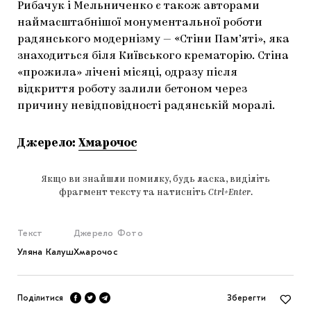
Рибачук і Мельниченко є також авторами
наймасштабнішої монументальної роботи
радянського модернізму — «Стіни Пам’яті», яка
знаходиться біля Київського крематорію. Стіна
«прожила» лічені місяці, одразу після
відкриття роботу залили бетоном через
причину невідповідності радянській моралі.
Джерело:
Хмарочос
Якщо ви знайшли помилку, будь ласка, виділіть
фрагмент тексту та натисніть
Ctrl+Enter
.
Текст
Джерело
Фото
Уляна Калуш
Хмарочос
Поділитися
Зберегти