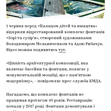
МАРІУПОЛЬСЬКІ МАРГІНАЛІЇ
ДОСЛІДНИЦЬКА ПЛАТФОРМА
ЗАПАЛЕННЯ
1 червня перед «Палацом дітей та юнацтва»
відкрили відреставрований комплекс фонтанів
CARPATHIAN CULT ПРО РІЗДВЯНІ СВЯТА
«Зорі та сузір’я», створений художниками
Володимиром Мельниченком та Адою Рибачук.
Відео можна подивитись
тут.
«Цінність архітектурної композиції, яка
включає басейни та фонтани, полягає у
монументальній мозаїці, що є пам’яткою
модернізму», – повідомляє прес-служба КМДА.
Нагадаємо, що комплекс фонтанів не
працював протягом 40 років. Реставрацію
почали у 2017 році. Фонтани демонтували і