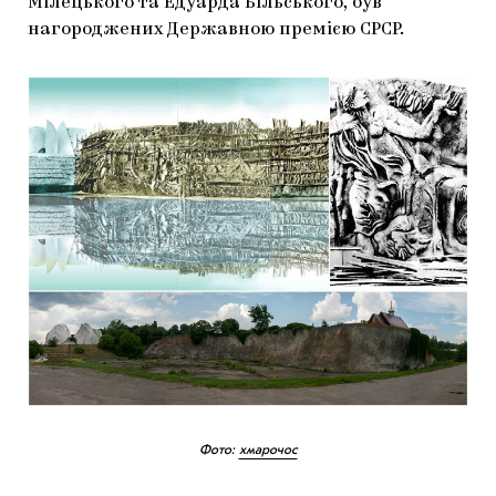
Мілецького та Едуарда Більського, був
нагороджених Державною премією СРСР.
Фото:
хмарочос