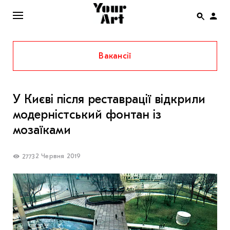
Вакансії
ENG
НОВИНИ
У Києві після реставрації відкрили
АФІША
модерністський фонтан із
ІНТЕРВ’Ю
мозаїками
СТАТТІ
2 Червня 2019
2773
КОЛОНКИ
СПЕЦПРОЄКТИ
THE UKRAINIAN PAVILION AT VENICE BIENNALE
2022