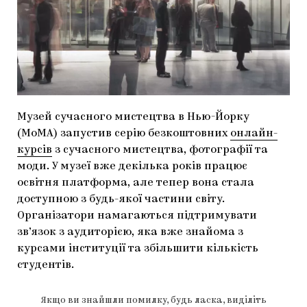
МАРІУПОЛЬСЬКІ МАРГІНАЛІЇ
ДОСЛІДНИЦЬКА ПЛАТФОРМА
ЗАПАЛЕННЯ
CARPATHIAN CULT ПРО РІЗДВЯНІ СВЯТА
Музей сучасного мистецтва в Нью-Йорку
(MoMA) запустив серію безкоштовних
онлайн-
курсів
з сучасного мистецтва, фотографії та
моди. У музеї вже декілька років працює
освітня платформа, але тепер вона стала
доступною з будь-якої частини світу.
Організатори намагаються підтримувати
зв’язок з аудиторією, яка вже знайома з
курсами інституції та збільшити кількість
студентів.
Якщо ви знайшли помилку, будь ласка, виділіть