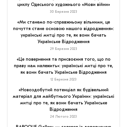
циклу Одеського художнього «Мови війни»
30 Березня 2023
«Ми станемо по-справжньому вільними, це
почуття стане основою нашого відродження»:
українські митці про те, як вони бачать
Українське Відродження
29 Березня 2023
«Це повернення та присвоєння того, що по
праву нам належить»: українські митці про те,
як вони бачать Українське Відродження
12 Березня 2023
«Новоздобутий потенціал як будівельний
матеріал для майбутнього України»: українські
митці про те, як вони бачать Українське
Відродження
24 Лютого 2023
BAROQUE Gallery — галерея із доповненою