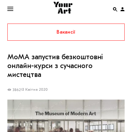
Вакансії
ENG
НОВИНИ
MoMA запустив безкоштовні
АФІША
онлайн-курси з сучасного
ІНТЕРВ’Ю
мистецтва
СТАТТІ
13 Квітня 2020
3862
КОЛОНКИ
СПЕЦПРОЄКТИ
THE UKRAINIAN PAVILION AT VENICE BIENNALE
2022