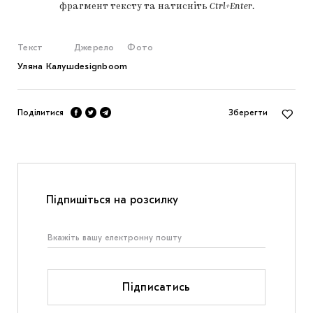
фрагмент тексту та натисніть
Ctrl+Enter
.
Текст
Джерело
Фото
Уляна Калуш
designboom
Поділитися
Зберегти
Підпишіться на розсилку
Підписатись