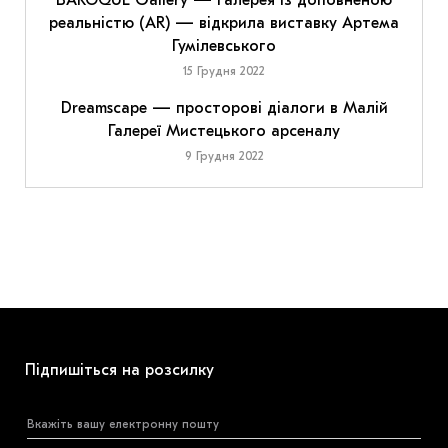
реальністю (AR) — відкрила виставку Артема
Гумілевського
15 Грудня 2022
Dreamscape — просторові діалоги в Малій
Галереї Мистецького арсеналу
9 Грудня 2022
Підпишіться на розсилку