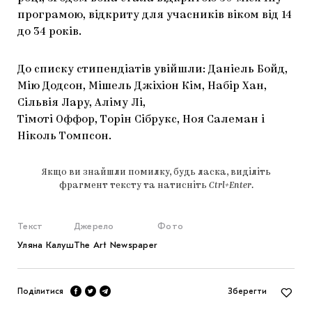
програмою, відкриту для учасників віком від 14
до 34 років.
До списку стипендіатів увійшли: Даніель Бойд,
Мію Додсон, Мішель Джіхіон Кім, Набір Хан,
Сільвія Лару, Аліму Лі,
Тімоті Оффор, Торін Сібрукс, Ноя Салеман і
Ніколь Томпсон.
Якщо ви знайшли помилку, будь ласка, виділіть
фрагмент тексту та натисніть
Ctrl+Enter
.
Текст
Джерело
Фото
Уляна Калуш
The Art Newspaper
Поділитися
Зберегти