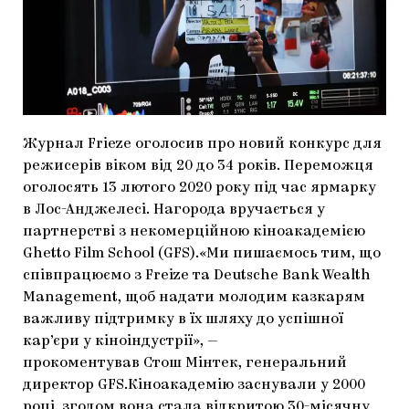
МАРІУПОЛЬСЬКІ МАРГІНАЛІЇ
ДОСЛІДНИЦЬКА ПЛАТФОРМА
ЗАПАЛЕННЯ
CARPATHIAN CULT ПРО РІЗДВЯНІ СВЯТА
Журнал Frieze оголосив про новий конкурс для
режисерів віком від 20 до 34 років. Переможця
оголосять 13 лютого 2020 року під час ярмарку
в Лос-Анджелесі. Нагорода вручається у
партнерстві з некомерційною кіноакадемією
Ghetto Film School (GFS).«Ми пишаємось тим, що
співпрацюємо з Freize та Deutsche Bank Wealth
Management, щоб надати молодим казкарям
важливу підтримку в їх шляху до успішної
кар’єри у кіноіндустрії», —
прокоментував Стош Мінтек, генеральний
директор GFS.Кіноакадемію заснували у 2000
році, згодом вона стала відкритою 30-місячну