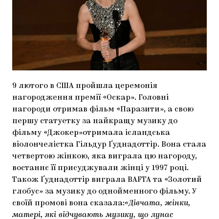
МАРІУПОЛЬСЬКІ МАРГІНАЛІЇ
ДОСЛІДНИЦЬКА ПЛАТФОРМА
ЗАПАЛЕННЯ
CARPATHIAN CULT ПРО РІЗДВЯНІ СВЯТА
9 лютого в США пройшла церемонія
нагородження премії «Оскар». Головні
нагороди отримав фільм «Паразити», а свою
першу статуетку за найкращу музику до
фільму «Джокер»отримала ісландська
віолончелістка Гільдур Ґуднадоттір. Вона стала
четвертою жінкою, яка виграла цю нагороду,
востаннє її присуджували жінці у 1997 році.
Також Ґуднадоттір виграла BAFTA та «Золотий
глобус» за музику до однойменного фільму. У
своїй промові вона сказала:
«Дівчата, жінки,
матері, які відчувають музику, що лунає