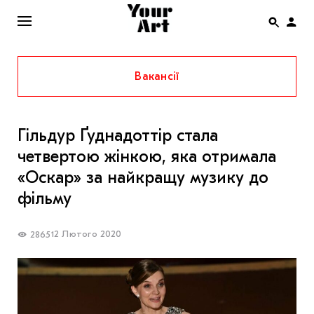
Вакансії
ENG
НОВИНИ
Гільдур Ґуднадоттір стала
АФІША
четвертою жінкою, яка отримала
ІНТЕРВ’Ю
«Оскар» за найкращу музику до
СТАТТІ
фільму
КОЛОНКИ
12 Лютого 2020
2865
СПЕЦПРОЄКТИ
THE UKRAINIAN PAVILION AT VENICE BIENNALE
2022