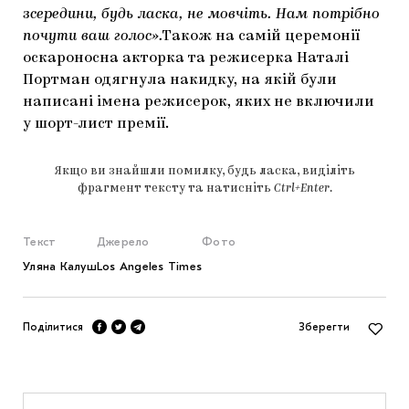
зсередини, будь ласка, не мовчіть. Нам потрібно
почути ваш голос».
Також на самій церемонії
оскароносна акторка та режисерка Наталі
Портман одягнула накидку, на якій були
написані імена режисерок, яких не включили
у шорт-лист премії.
Якщо ви знайшли помилку, будь ласка, виділіть
фрагмент тексту та натисніть
Ctrl+Enter
.
Текст
Джерело
Фото
Уляна Калуш
Los Angeles Times
Поділитися
Зберегти