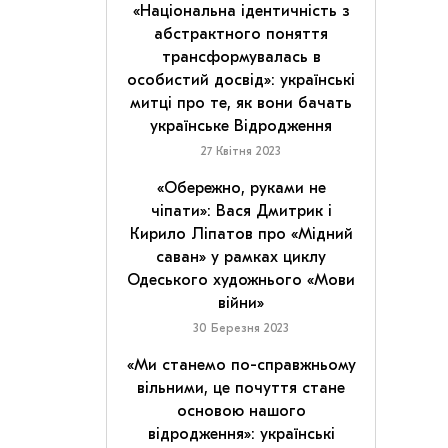
«Національна ідентичність з
абстрактного поняття
трансформувалась в
особистий досвід»: українські
митці про те, як вони бачать
українське Відродження
27 Квітня 2023
«Обережно, руками не
чіпати»: Вася Дмитрик і
Кирило Ліпатов про «Мідний
саван» у рамках циклу
Одеського художнього «Мови
війни»
30 Березня 2023
«Ми станемо по-справжньому
вільними, це почуття стане
основою нашого
відродження»: українські