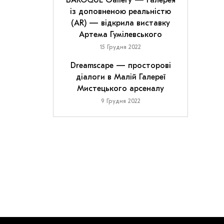
BAROQUE Gallery — галерея
із доповненою реальністю
(AR) — відкрила виставку
Артема Гумілевського
15 Грудня 2022
Dreamscape — просторові
діалоги в Малій Галереї
Мистецького арсеналу
9 Грудня 2022