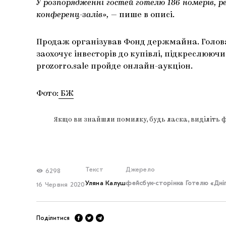
У розпорядженні гостей готелю 186 номерів, р
конференц-залів»,
— пише в описі.
Продаж організував Фонд держмайна. Голов
заохочує інвесторів до купівлі, підкреслюючи
prozorro.sale пройде онлайн-аукціон.
Фото:
БЖ
Якщо ви знайшли помилку, будь ласка, виділіть 
Текст
Джерело
6298
Уляна Калуш
фейсбук-сторінка Готелю «Дні
16 Червня 2020
Поділитися