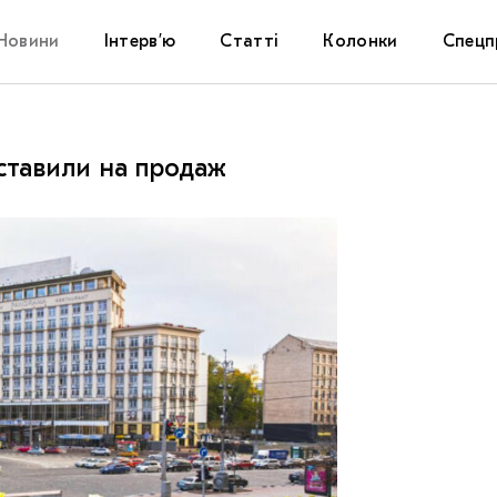
Новини
Інтерв’ю
Статті
Колонки
Спецп
Афіша
The Uk
ставили на продаж
Маріуп
Дослі
Запал
Carpat