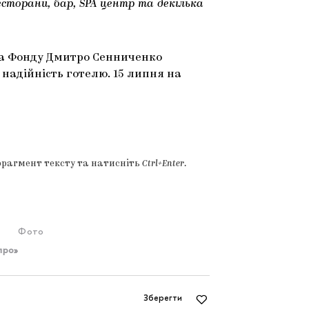
есторани, бар, SPA центр та декілька
а Фонду Дмитро Сенниченко
 надійність готелю. 15 липня на
фрагмент тексту та натисніть
Ctrl+Enter
.
Фото
про»
Зберегти