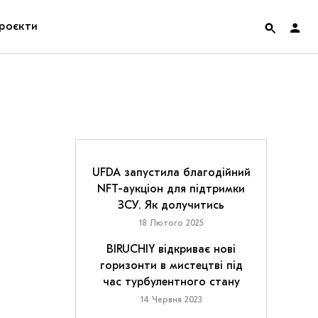
роєкти
rainian Pavilion at Venice Biennale 2022
ольські маргіналії
дницька платформа
UFDA запустила благодійний
NFT-аукціон для підтримки
ення
ЗСУ. Як долучитись
18 Лютого 2025
hian Cult про різдвяні свята
BIRUCHIY відкриває нові
горизонти в мистецтві під
час турбулентного стану
14 Червня 2023