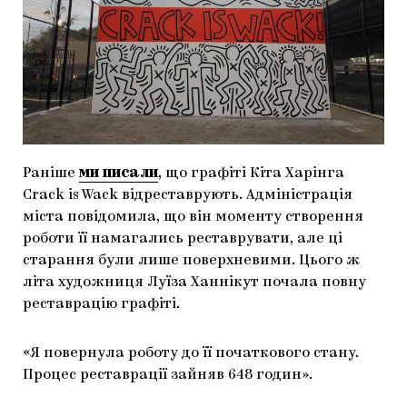
МАРІУПОЛЬСЬКІ МАРГІНАЛІЇ
ДОСЛІДНИЦЬКА ПЛАТФОРМА
ЗАПАЛЕННЯ
CARPATHIAN CULT ПРО РІЗДВЯНІ СВЯТА
Раніше
ми писали
, що графіті Кіта Харінга
Crack is Wack відреставрують. Адміністрація
міста повідомила, що він моменту створення
роботи її намагались реставрувати, але ці
старання були лише поверхневими. Цього ж
літа художниця Луїза Ханнікут почала повну
реставрацію графіті.
«Я повернула роботу до її початкового стану.
Процес реставрації зайняв 648 годин».