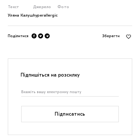
Текст
Джерело
Фото
Уляна Калуш
hyperallergic
Поділитися
Зберегти
Підпишіться на розсилку
Підписатись