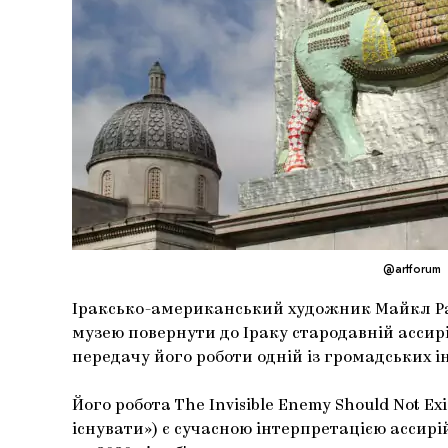
@artforum
Іраксько-американський художник Майкл Р
музею повернути до Іраку стародавній ассир
передачу його роботи одній із громадських і
Його робота The Invisible Enemy Should Not E
існувати») є сучасною інтерпретацією ассирі