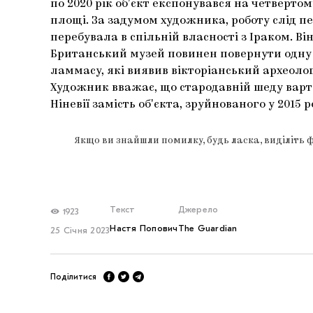
по 2020 рік обʼєкт експонувався на четверто
площі. За задумом художника, роботу слід п
перебувала в спільній власності з Іраком. В
Британський музей повинен повернути одну 
ламмасу, які виявив вікторіанський археолог 
Художник вважає, що стародавній шеду варто
Ніневії замість обʼєкта, зруйнованого у 2015 
Якщо ви знайшли помилку, будь ласка, виділіть 
Текст
Джерело
1923
Настя Попович
The Guardian
25 Січня 2023
Поділитися