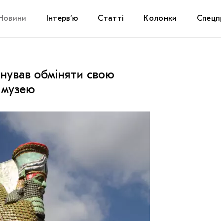
Новини
Інтерв’ю
Статті
Колонки
Спецп
Афіша
The Uk
нував обміняти свою
Маріуп
о музею
Дослі
Запал
Carpat