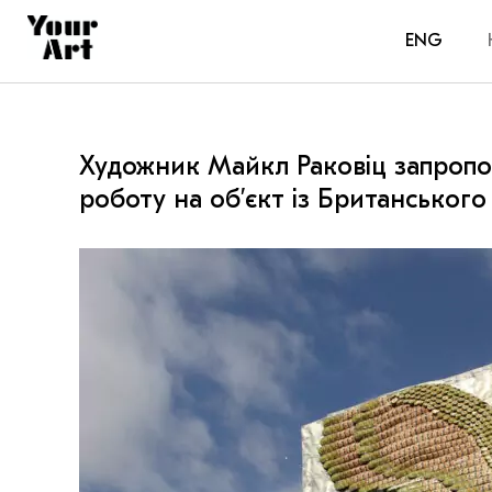
ENG
Художник Майкл Раковіц запропо
роботу на обʼєкт із Британськог