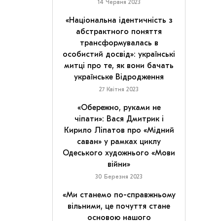
14 Червня 2023
«Національна ідентичність з
абстрактного поняття
трансформувалась в
особистий досвід»: українські
митці про те, як вони бачать
українське Відродження
27 Квітня 2023
«Обережно, руками не
чіпати»: Вася Дмитрик і
Кирило Ліпатов про «Мідний
саван» у рамках циклу
Одеського художнього «Мови
війни»
30 Березня 2023
«Ми станемо по-справжньому
вільними, це почуття стане
основою нашого