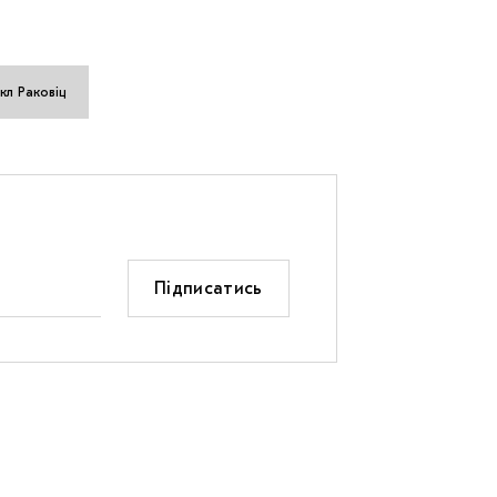
кл Раковіц
Підписатись