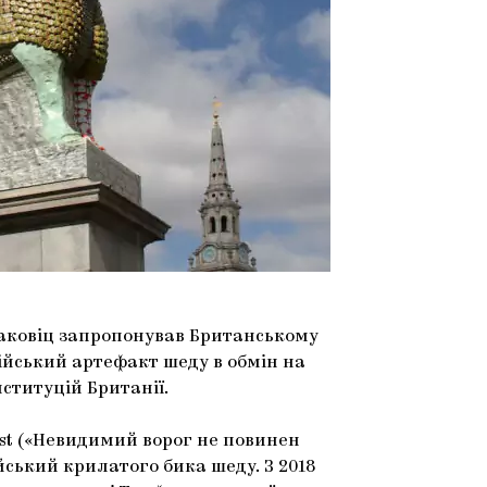
аковіц запропонував Британському
ійський артефакт шеду в обмін на
нституцій Британії.
xist («Невидимий ворог не повинен
йський крилатого бика шеду. З 2018