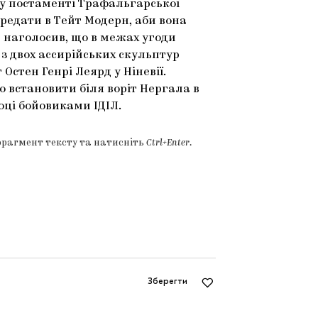
му постаменті Трафальгарської
ередати в Тейт Модерн, аби вона
ін наголосив, що в межах угоди
з двох ассирійських скульптур
Остен Генрі Леярд у Ніневії.
 встановити біля воріт Нергала в
році бойовиками ІДІЛ.
фрагмент тексту та натисніть
Ctrl+Enter
.
Зберегти