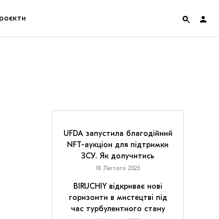
роєкти
rainian Pavilion at Venice Biennale 2022
ольські маргіналії
дницька платформа
ення
UFDA запустила благодійний
NFT-аукціон для підтримки
ЗСУ. Як долучитись
hian Cult про різдвяні свята
18 Лютого 2025
BIRUCHIY відкриває нові
горизонти в мистецтві під
час турбулентного стану