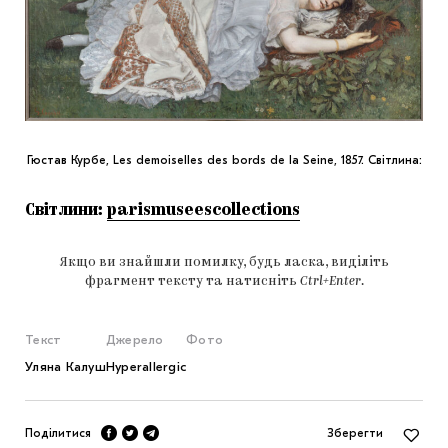
Гюстав Курбе, Les demoiselles des bords de la Seine, 1857. Світлина:
Світлини:
parismuseescollections
Якщо ви знайшли помилку, будь ласка, виділіть
фрагмент тексту та натисніть
Ctrl+Enter
.
Текст
Джерело
Фото
Уляна Калуш
Hyperallergic
Поділитися
Зберегти