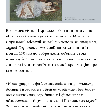
МАРІУПОЛЬСЬКІ МАРГІНАЛІЇ
ДОСЛІДНИЦЬКА ПЛАТФОРМА
ЗАПАЛЕННЯ
Восьмого січня Паризьке об’єднання музеїв
CARPATHIAN CULT ПРО РІЗДВЯНІ СВЯТА
«Паризькі музеї»
(в нього входять 14 музеїв,
Паризький міський музей сучасного мистецтва,
музей Карнавале та інші)
виклало онлайн
понад 150 тисяч зображень об’єктів своїх
колекцій. Тепер кожен може завантажити не
лише світлини робіт, а також інформацію про
їх створення.
«Наші цифрові файли знаходяться у вільному
доступі й можуть бути використані без будь-
яких технічних, юридичних і фінансових
обмежень»,
— йдеться в заяві Паризьких музеїв.
Зображення розбиті на тематичні розділи,