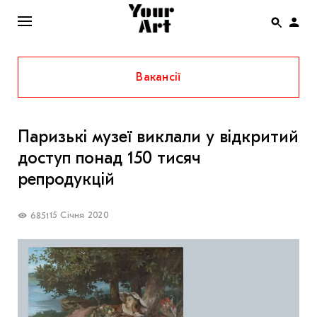
Вакансії
ENG
НОВИНИ
Паризькі музеї виклали у відкритий
АФІША
доступ понад 150 тисяч
ІНТЕРВ’Ю
репродукцій
СТАТТІ
15 Січня 2020
6851
КОЛОНКИ
СПЕЦПРОЄКТИ
THE UKRAINIAN PAVILION AT VENICE BIENNALE
2022