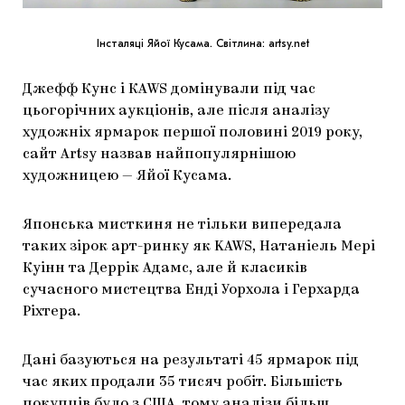
Інсталяці Яйої Кусама. Світлина: artsy.net
Джефф Кунс і КАWS домінували під час
цьогорічних аукціонів, але після аналізу
художніх ярмарок першої половині 2019 року,
сайт Artsy назвав найпопулярнішою
художницею — Яйої Кусама.
Японська мисткиня не тільки випередала
таких зірок арт-ринку як KAWS, Натаніель Мері
Куінн та Деррік Адамс, але й класиків
сучасного мистецтва Енді Уорхола і Герхарда
Ріхтера.
Дані базуються на результаті 45 ярмарок під
час яких продали 35 тисяч робіт. Більшість
покупців було з США, тому аналізи більш