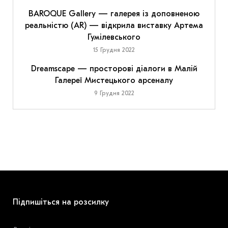
BAROQUE Gallery — галерея із доповненою
реальністю (AR) — відкрила виставку Артема
Гумілевського
15 Грудня 2022
Dreamscape — просторові діалоги в Малій
Галереї Мистецького арсеналу
9 Грудня 2022
Підпишіться на розсилку