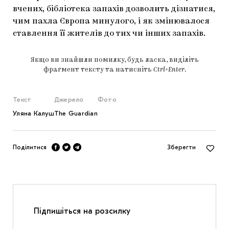
вчених, бібліотека запахів дозволить дізнатися,
чим пахла Європа минулого, і як змінювалося
ставлення її жителів до тих чи інших запахів.
Якщо ви знайшли помилку, будь ласка, виділіть
фрагмент тексту та натисніть
Ctrl+Enter
.
Текст
Джерело
Фото
Уляна Калуш
The Guardian
Поділитися
Зберегти
Підпишіться на розсилку