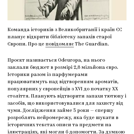
МАРІУПОЛЬСЬКІ МАРГІНАЛІЇ
ДОСЛІДНИЦЬКА ПЛАТФОРМА
ЗАПАЛЕННЯ
Команда істориків з Великобританії і країн ЄС
планує відкрити бібліотеку запахів старої
CARPATHIAN CULT ПРО РІЗДВЯНІ СВЯТА
Європи. Про це
повідомляє
The Guardian.
Проєкт називається Odeuropa, на нього
заклали бюджет в розмірі 2,8 мільйона євро.
Історики разом із парфумерами
працюватимуть над відтворенням ароматів,
популярних у європейців з XVI до початку XX
століття. Планують відтворити запахи тютюну і
засобів, що використовувалися для захисту від
чуми. Дослідження займе 3 роки — спершу
розроблять нейромережу, яка буде шукати в
історичних текстах описи та предмети на
ілюстраціях, які могли б допомогти. За думкою