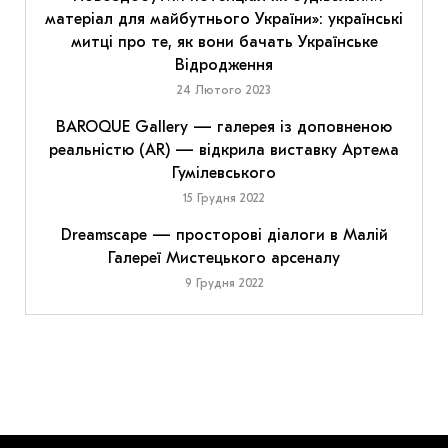
матеріал для майбутнього України»: українські
митці про те, як вони бачать Українське
Відродження
24 Лютого 2023
BAROQUE Gallery — галерея із доповненою
реальністю (AR) — відкрила виставку Артема
Гумілевського
15 Грудня 2022
Dreamscape — просторові діалоги в Малій
Галереї Мистецького арсеналу
9 Грудня 2022