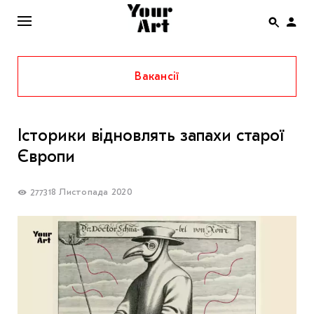
Вакансії
ENG
НОВИНИ
Історики відновлять запахи старої
АФІША
Європи
ІНТЕРВ’Ю
СТАТТІ
18 Листопада 2020
2773
КОЛОНКИ
СПЕЦПРОЄКТИ
THE UKRAINIAN PAVILION AT VENICE BIENNALE
2022