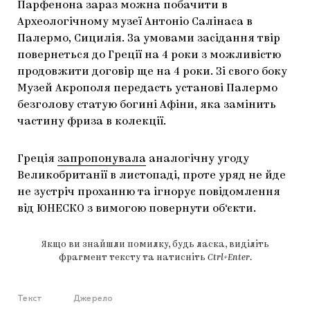
Парфенона зараз можна побачити в
Археологічному музеї Антоніо Салінаса в
Палермо, Сицилія. За умовами засідання твір
повернеться до Греції на 4 роки з можливістю
продовжити договір ще на 4 роки. Зі свого боку
Музей Акрополя передасть установі Палермо
безголову статую богині Афіни, яка замінить
частину фриза в колекції.
Греція
запропонувала
аналогічну угоду
Великобританії в листопаді, проте уряд не йде
не зустріч проханню та ігнорує повідомлення
від ЮНЕСКО з вимогою повернути об‘єкти.
Якщо ви знайшли помилку, будь ласка, виділіть
фрагмент тексту та натисніть
Ctrl+Enter
.
Текст
Джерело