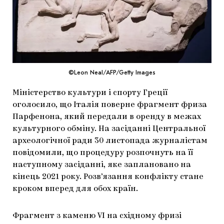
МАРІУПОЛЬСЬКІ МАРГІНАЛІЇ
ДОСЛІДНИЦЬКА ПЛАТФОРМА
ЗАПАЛЕННЯ
CARPATHIAN CULT ПРО РІЗДВЯНІ СВЯТА
©Leon Neal/AFP/Getty Images
Міністерство культури і спорту Греції
оголосило, що Італія поверне фрагмент фриза
Парфенона, який передали в оренду в межах
культурного обміну. На засіданні Центральної
археологічної ради 30 листопада журналістам
повідомили, що процедуру розпочнуть на її
наступному засіданні, яке заплановано на
кінець 2021 року. Розв’язання конфлікту стане
кроком вперед для обох країн.
Фрагмент з каменю VI на східному фризі