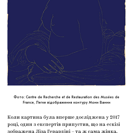
Фото: Centre de Recherche et de Restauration des Musées de
France, Легке відображення контуру Мони Ванни
Коли картина була вперше досліджена у 2017
році, один з експертів припустив, що на ескізі
зображена Ліза Герардіні – та ж сама жінка,