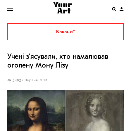
Вакансії
ENG
НОВИНИ
Учені з’ясували, хто намалював
АФІША
оголену Мону Лізу
ІНТЕРВ’Ю
СТАТТІ
2 Червня 2019
5492
КОЛОНКИ
СПЕЦПРОЄКТИ
THE UKRAINIAN PAVILION AT VENICE BIENNALE
2022