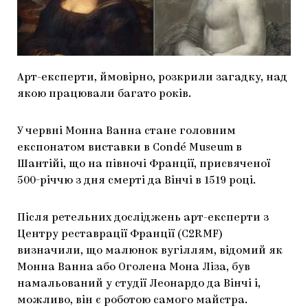
МАРІУПОЛЬСЬКІ МАРГІНАЛІЇ
ДОСЛІДНИЦЬКА ПЛАТФОРМА
ЗАПАЛЕННЯ
Арт-експерти, ймовірно, розкрили загадку, над
CARPATHIAN CULT ПРО РІЗДВЯНІ СВЯТА
якою працювали багато років.
У червні Монна Ванна стане головним
експонатом виставки в Condé Museum в
Шантійі, що на півночі Франції, присвяченої
500-річчю з дня смерті да Вінчі в 1519 році.
Після ретельних досліджень арт-експерти з
Центру реставрації Франції (C2RMF)
визначили, що малюнок вугіллям, відомий як
Монна Ванна або Оголена Мона Ліза, був
намальований у студії Леонардо да Вінчі і,
можливо, він є роботою самого майстра.