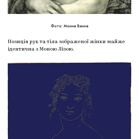
Фото: Монна Ванна
Позиція рук та тіла зображеної жінки майже
ідентична з Моною Лізою.