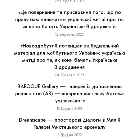
29 Березня 2023
«Це повернення та присвоєння того, що по
праву нам належить»: українські митці про те,
як вони бачать Українське Відродження
12 Березня 2023
«Новоздобутий потенціал як будівельний
матеріал для майбутнього України»: українські
митці про те, як вони бачать Українське
Відродження
24 Лютого 2023
BAROQUE Gallery — галерея із доповненою
реальністю (AR) — відкрила виставку Артема
Гумілевського
15 Грудня 2022
Dreamscape — просторові діалоги в Малій
Галереї Мистецького арсеналу
9 Грудня 2022