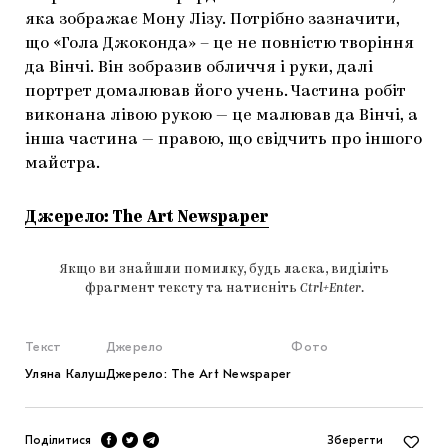
яка зображає Мону Лізу. Потрібно зазначити,
що «Гола Джоконда» – це не повністю творіння
да Вінчі. Він зобразив обличчя і руки, далі
портрет домалював його учень. Частина робіт
виконана лівою рукою — це малював да Вінчі, а
інша частина — правою, що свідчить про іншого
майстра.
Джерело: The Art Newspaper
Якщо ви знайшли помилку, будь ласка, виділіть
фрагмент тексту та натисніть
Ctrl+Enter
.
Текст
Джерело
Фото
Уляна Калуш
Джерело: The Art Newspaper
Поділитися
Зберегти