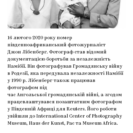
МАРІУПОЛЬСЬКІ МАРГІНАЛІЇ
ДОСЛІДНИЦЬКА ПЛАТФОРМА
ЗАПАЛЕННЯ
16 лютого 2020 року помер
CARPATHIAN CULT ПРО РІЗДВЯНІ СВЯТА
південноафриканський фотожурналіст
Джон Лібенберг. Фотограф став відомий
документацією боротьби за незалежність
Намібії. Він фотографував Громадянську війну
в Родезії, яка передувала незалежності Намібії
у 1990 р. Лібенберг також працював
фотографом під
час Ангольської громадянській війні, а згодом
працевлаштувався позаштатним фотографом
у Південній Африці для Reuters. Його роботи
увійшли до International Center of Photography
Museum, Haus der Kunst, Pac та Museum Africa.