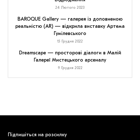
24 Лютого 2023
BAROQUE Gallery — галерея із доповненою
реальністю (AR) — відкрила виставку Артема
Гумілевського
15 Грудня 2022
Dreamscape — просторові діалоги в Малій
Галереї Мистецького арсеналу
9 Грудня 2022
Підпишіться на розсилку