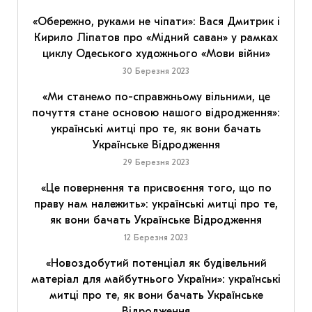
«Обережно, руками не чіпати»: Вася Дмитрик і
Кирило Ліпатов про «Мідний саван» у рамках
циклу Одеського художнього «Мови війни»
30 Березня 2023
«Ми станемо по-справжньому вільними, це
почуття стане основою нашого відродження»:
українські митці про те, як вони бачать
Українське Відродження
29 Березня 2023
«Це повернення та присвоєння того, що по
праву нам належить»: українські митці про те,
як вони бачать Українське Відродження
12 Березня 2023
«Новоздобутий потенціал як будівельний
матеріал для майбутнього України»: українські
митці про те, як вони бачать Українське
Відродження