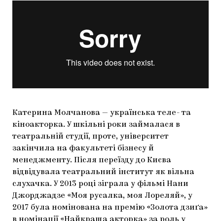
Катерина Молчанова — українська теле- та
кіноакторка. У шкільні роки займалася в
театральній студії, проте, університет
закінчила на факультеті бізнесу й
менеджменту. Після переїзду до Києва
відвідувала театральний інститут як вільна
слухачка. У 2013 році зіграла у фільмі Нани
Джорджадзе «Моя русалка, моя Лореляй», у
2017 була номінована на премію «Золота дзиґа»
в номінації «Найкраща акторка» за роль у