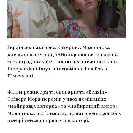
МАРІУПОЛЬСЬКІ МАРГІНАЛІЇ
ДОСЛІДНИЦЬКА ПЛАТФОРМА
ЗАПАЛЕННЯ
CARPATHIAN CULT ПРО РІЗДВЯНІ СВЯТА
Українська акторка Катерина Молчанова
виграла
в номінації «Найкраща акторка» на
міжнародному фестивалі незалежного кіно
Independent Days| International Filmfest в
Німеччині.
Фільм режисера та сценариста «Benzin»
Олівера Мора переміг у двох номінаціях —
«Найкраща акторка» та «Найкращий актор».
Молчанова поділилася, що нагороди для обох
акторів стали першими в кар’єрі.