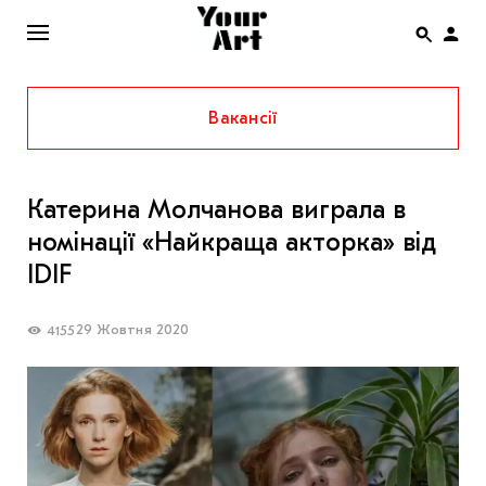
Вакансії
ENG
НОВИНИ
Катерина Молчанова виграла в
АФІША
номінації «Найкраща акторка» від
ІНТЕРВ’Ю
IDIF
СТАТТІ
29 Жовтня 2020
4155
КОЛОНКИ
СПЕЦПРОЄКТИ
THE UKRAINIAN PAVILION AT VENICE BIENNALE
2022