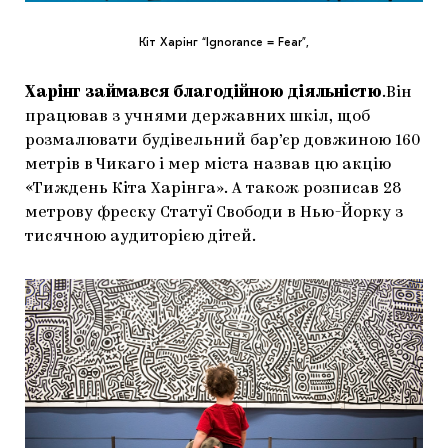
Кіт Харінг “Ignorance = Fear”,
Харінг займався благодійною діяльністю
.Він
працював з учнями державних шкіл, щоб
розмалювати будівельний бар’єр довжиною 160
метрів в Чикаго і мер міста назвав цю акцію
«Тиждень Кіта Харінга». А також розписав 28
метрову фреску Статуї Свободи в Нью-Йорку з
тисячною аудиторією дітей.