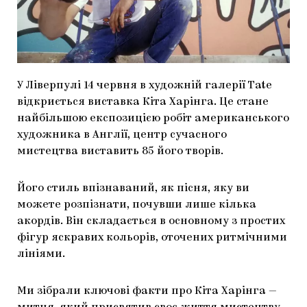
МАРІУПОЛЬСЬКІ МАРГІНАЛІЇ
ДОСЛІДНИЦЬКА ПЛАТФОРМА
ЗАПАЛЕННЯ
У Ліверпулі 14 червня в художній галерії Tate
CARPATHIAN CULT ПРО РІЗДВЯНІ СВЯТА
відкриється виставка Кіта Харінга. Це стане
найбільшою експозицією робіт американського
художника в Англії, центр сучасного
мистецтва виставить 85 його творів.
Його стиль впізнаваний, як пісня, яку ви
можете розпізнати, почувши лише кілька
акордів. Він складається в основному з простих
фігур яскравих кольорів, оточених ритмічними
лініями.
Ми зібрали ключові факти про Кіта Харінга —