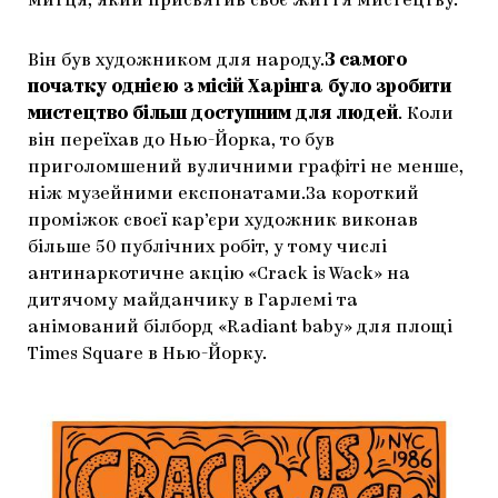
митця, який присвятив своє життя мистецтву.
Він був художником для народу.
З самого
початку однією з місій Харінга було зробити
мистецтво більш доступним для людей
. Коли
він переїхав до Нью-Йорка, то був
приголомшений вуличними графіті не менше,
ніж музейними експонатами.За короткий
проміжок своєї кар’єри художник виконав
більше 50 публічних робіт, у тому числі
антинаркотичне акцію «Crack is Wack» на
дитячому майданчику в Гарлемі та
анімований білборд «Radiant baby» для площі
Times Square в Нью-Йорку.