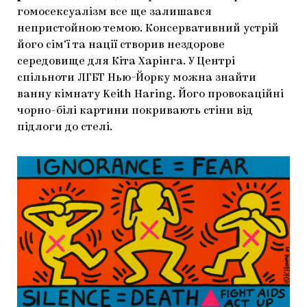
гомосексуалізм все ще залишався
непристойною темою. Консервативний устрій
його сім’ї та нації створив нездорове
середовище для Кіта Харінга. У Центрі
спільноти ЛГБТ Нью-Йорку можна знайти
ванну кімнату Keith Haring. Його провокаційні
чорно-білі картини покривають стіни від
підлоги до стелі.