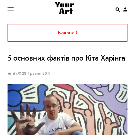
Вакансії
ENG
НОВИНИ
5 основних фактів про Кіта Харінга
АФІША
ІНТЕРВ’Ю
28 Травня 2019
6453
СТАТТІ
КОЛОНКИ
СПЕЦПРОЄКТИ
THE UKRAINIAN PAVILION AT VENICE BIENNALE
2022