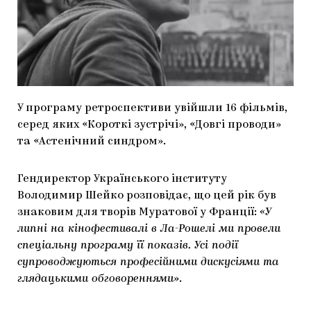
МАРІУПОЛЬСЬКІ МАРГІНАЛІЇ
ДОСЛІДНИЦЬКА ПЛАТФОРМА
ЗАПАЛЕННЯ
CARPATHIAN CULT ПРО РІЗДВЯНІ СВЯТА
У програму ретроспективи увійшли 16 фільмів,
серед яких «Короткі зустрічі», «Довгі проводи»
та «Астенічний синдром».
Гендиректор Українського інституту
Володимир Шейко розповідає, що цей рік був
знаковим для творів Муратової у Франції:
«У
липні на кінофестивалі в Ла-Рошелі ми провели
спеціальну програму її показів. Усі події
супроводжуються професійними дискусіями та
глядацькими обговореннями»
.