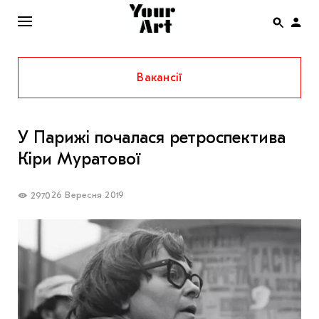
Вакансії
ENG
НОВИНИ
У Парижі почалася ретроспектива
АФІША
Кіри Муратової
ІНТЕРВ’Ю
СТАТТІ
26 Вересня 2019
2970
КОЛОНКИ
СПЕЦПРОЄКТИ
THE UKRAINIAN PAVILION AT VENICE BIENNALE
2022