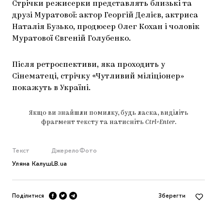
Стрічки режисерки представлять близькі та
друзі Муратової: актор Георгій Делієв, актриса
Наталія Бузько, продюсер Олег Кохан і чоловік
Муратової Євгеній Голубенко.
Після ретроспективи, яка проходить у
Сінематеці, стрічку «Чутливий міліціонер»
покажуть в Україні.
Якщо ви знайшли помилку, будь ласка, виділіть
фрагмент тексту та натисніть
Ctrl+Enter
.
Текст
Джерело
Фото
Уляна Калуш
LB.ua
Поділитися
Зберегти