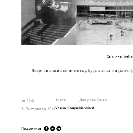
Світлина:
beha
Якщо ви знайшли помилку, будь ласка, виділіть 
Текст
Джерело
Фото
3210
Уляна Калуш
kievvlast
6 Листопада 2019
Поділитися