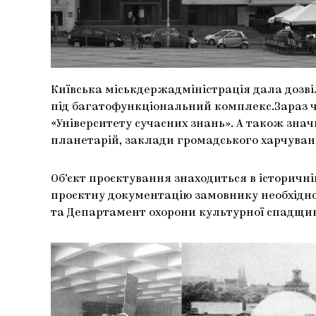
Київська міськдержадміністрація дала дозв
під багатофункціональний комплекс.Зараз
«Університету сучасних знань». А також знач
планетарій, заклади громадського харчуван
Об’єкт проєктування знаходиться в історичній
проєктну документацію замовнику необхідно
та Департамент охорони культурної спадщи