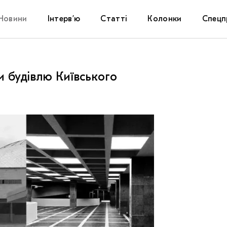
Новини
Інтерв’ю
Статті
Колонки
Спецп
Афіша
The Uk
 будівлю Київського
Маріуп
Дослі
Запал
Carpat