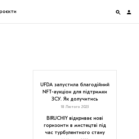
роєкти
rainian Pavilion at Venice Biennale 2022
ольські маргіналії
дницька платформа
ення
UFDA запустила благодійний
NFT-аукціон для підтримки
ЗСУ. Як долучитись
hian Cult про різдвяні свята
18 Лютого 2025
BIRUCHIY відкриває нові
горизонти в мистецтві під
час турбулентного стану