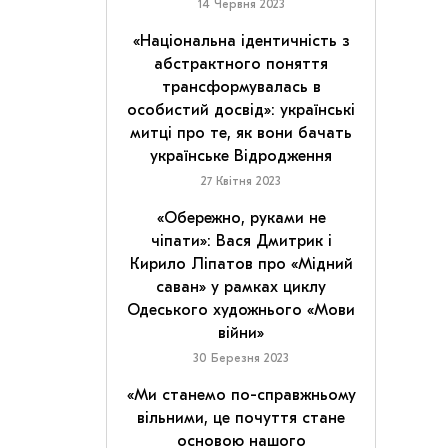
14 Червня 2023
«Національна ідентичність з
абстрактного поняття
трансформувалась в
особистий досвід»: українські
митці про те, як вони бачать
українське Відродження
27 Квітня 2023
«Обережно, руками не
чіпати»: Вася Дмитрик і
Кирило Ліпатов про «Мідний
саван» у рамках циклу
Одеського художнього «Мови
війни»
30 Березня 2023
«Ми станемо по-справжньому
вільними, це почуття стане
основою нашого