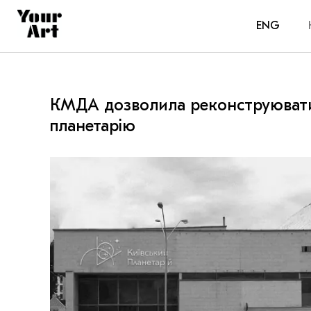
ENG
КМДА дозволила реконструювати
планетарію