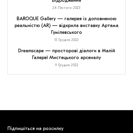
Відродження
24 Лютого 2023
BAROQUE Gallery — галерея із доповненою
реальністю (AR) — відкрила виставку Артема
Гумілевського
15 Грудня 2022
Dreamscape — просторові діалоги в Малій
Галереї Мистецького арсеналу
9 Грудня 2022
Підпишіться на розсилку