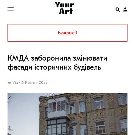
Вакансії
ENG
НОВИНИ
КМДА заборонила змінювати
АФІША
фасади історичних будівель
ІНТЕРВ’Ю
СТАТТІ
15 Квітня 2022
1347
КОЛОНКИ
СПЕЦПРОЄКТИ
THE UKRAINIAN PAVILION AT VENICE BIENNALE
2022