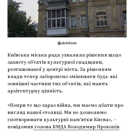
МАРІУПОЛЬСЬКІ МАРГІНАЛІЇ
ДОСЛІДНИЦЬКА ПЛАТФОРМА
ЗАПАЛЕННЯ
CARPATHIAN CULT ПРО РІЗДВЯНІ СВЯТА
@ukrinform
Київська міська рада ухвалила рішення щодо
захисту об’єктів культурної спадщини,
розташованої у центрі міста. За рішенням
влади тепер заборонено змінювати будь-які
зовнішні частини тих обʼєктів, які мають
архітектурну цінність.
«Попри те що зараз війна, ми маємо дбати про
вигляд нашої столиці. Ми не дозволимо
спотворювати культурні пам’ятки Києва», —
повідомив
голова КМДА Володимир Прокопів
.