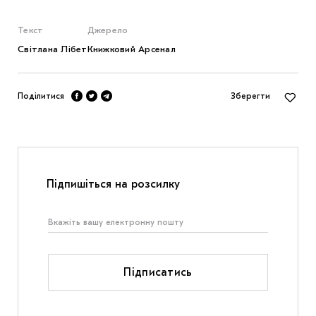
Текст
Джерело
Світлана Лібет
Книжковий Арсенал
Поділитися
Зберегти
Підпишіться на розсилку
Підписатись