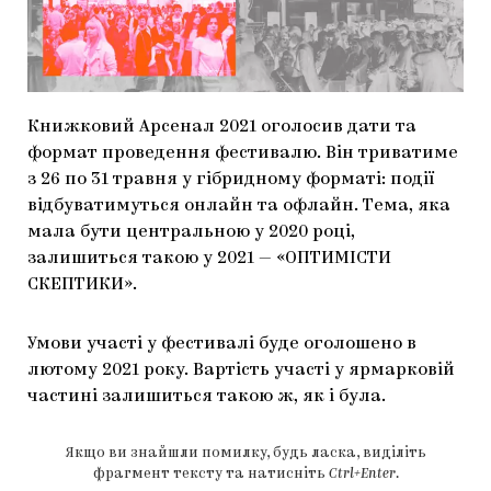
МАРІУПОЛЬСЬКІ МАРГІНАЛІЇ
ДОСЛІДНИЦЬКА ПЛАТФОРМА
ЗАПАЛЕННЯ
Книжковий Арсенал 2021 оголосив дати та
CARPATHIAN CULT ПРО РІЗДВЯНІ СВЯТА
формат проведення фестивалю. Він триватиме
з 26 по 31 травня у гібридному форматі: події
відбуватимуться онлайн та офлайн. Тема, яка
мала бути центральною у 2020 році,
залишиться такою у 2021 — «ОПТИМІСТИ
СКЕПТИКИ».
Умови участі у фестивалі буде оголошено в
лютому 2021 року. Вартість участі у ярмарковій
частині залишиться такою ж, як і була.
Якщо ви знайшли помилку, будь ласка, виділіть
фрагмент тексту та натисніть
Ctrl+Enter
.