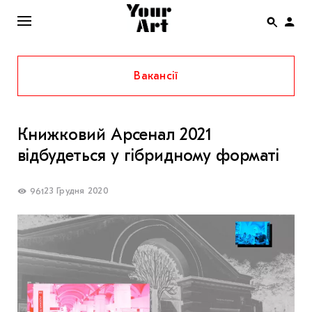
Вакансії
ENG
НОВИНИ
Книжковий Арсенал 2021
АФІША
відбудеться у гібридному форматі
ІНТЕРВ’Ю
СТАТТІ
23 Грудня 2020
961
КОЛОНКИ
СПЕЦПРОЄКТИ
THE UKRAINIAN PAVILION AT VENICE BIENNALE
2022