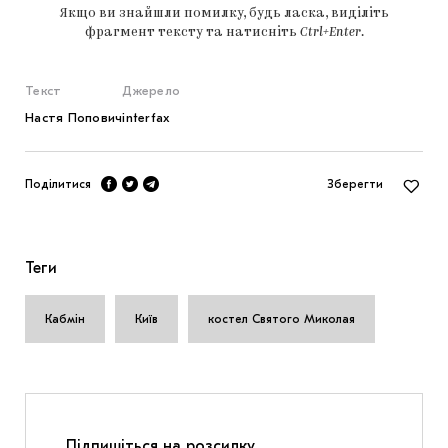
Якщо ви знайшли помилку, будь ласка, виділіть
фрагмент тексту та натисніть
Ctrl+Enter
.
Текст
Джерело
Настя Попович
interfax
Поділитися
Зберегти
Теги
Кабмін
Київ
костел Святого Миколая
Підпишіться на розсилку