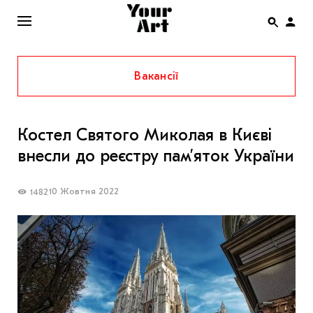
Вакансії
ENG
НОВИНИ
Костел Святого Миколая в Києві
АФІША
внесли до реєстру пам’яток України
ІНТЕРВ’Ю
СТАТТІ
10 Жовтня 2022
1482
КОЛОНКИ
СПЕЦПРОЄКТИ
THE UKRAINIAN PAVILION AT VENICE BIENNALE
2022