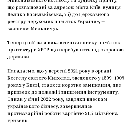
Миколаївського костьолу та будинку причту,
що розташовані за адресою міста Київ, вулиця
Велика Васильківська, 75) до Державного
реєстру нерухомих пам’яток України», —
зазначає Мельничук.
Тепер ці обʼєкти виключені зі списку пам’яток
архітектури УРСР, що перебувають під охороною
держави.
Нагадаємо, що у вересні 2021 року в органі
Костелу святого Миколая, зведеного у 1899–1909
роках у Києві, сталося коротке замикання, яке
призвело до пожежі і знищення інструменту.
Однак у січні 2022 року, завдяки внескам
українського бізнесу, завершились
протиаварійні роботи вартістю 21,5 мільйона
гривень.