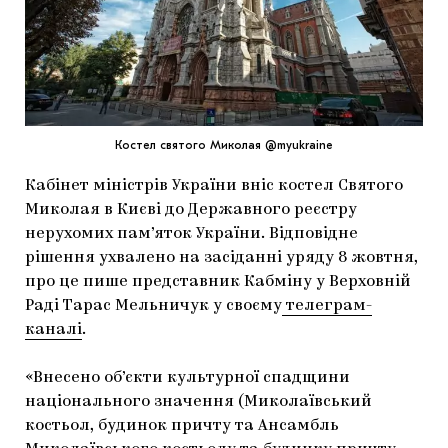
МАРІУПОЛЬСЬКІ МАРГІНАЛІЇ
ДОСЛІДНИЦЬКА ПЛАТФОРМА
ЗАПАЛЕННЯ
CARPATHIAN CULT ПРО РІЗДВЯНІ СВЯТА
Костел святого Миколая @myukraine
Кабінет міністрів України вніс костел Святого
Миколая в Києві до Державного реєстру
нерухомих пам’яток України. Відповідне
рішення ухвалено на засіданні уряду 8 жовтня,
про це пише представник Кабміну у Верховній
Раді Тарас Мельничук у своєму
телеграм-
каналі
.
«Внесено об’єкти культурної спадщини
національного значення (Миколаївський
костьол, будинок причту та Ансамбль