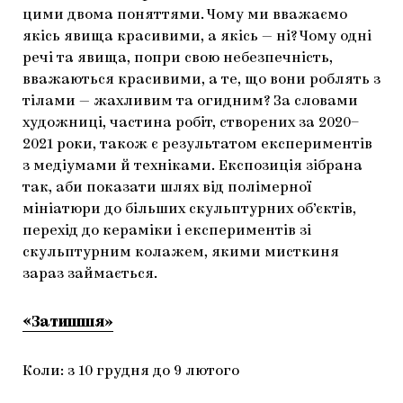
цими двома поняттями. Чому ми вважаємо
якісь явища красивими, а якісь — ні? Чому одні
речі та явища, попри свою небезпечність,
вважаються красивими, а те, що вони роблять з
тілами — жахливим та огидним? За словами
художниці, частина робіт, створених за 2020–
2021 роки, також є результатом експериментів
з медіумами й техніками. Експозиція зібрана
так, аби показати шлях від полімерної
мініатюри до більших скульптурних об’єктів,
перехід до кераміки і експериментів зі
скульптурним колажем, якими мисткиня
зараз займається.
«Затишшя»
Коли: з 10 грудня до 9 лютого