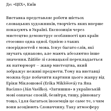
Де: «ЦЕХ», Київ
Виставка представляє роботи шістьох
словацьких художників, творчість яких вперше
показують в Україні. Експозиція через
мистецтво демонструє особливості цих країн
стосовно одна одної. Однією з таких
своєрідностей є мова. Існує багато слів, які
звучать однаково, але мають абсолютно інше
значення. Zátišie зі словацької перекладається
як натюрморт — жанр мистецтва, який
зображує неживі предмети. Тому на виставці
можна буде побачити картини цього жанру від
Еріки Міклошової (Erika Miklóšová) та Яна
Васілко (Ján Vasilko). «Затишшя» в українській
мові означає спокій, безвітря, тишу, рівновагу
тощо, і для багатьох іноземців це саме те, з чим
вони асоціюють Словаччину. Таку атмосферу