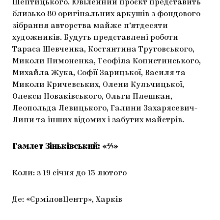
Шептицького. Ювілейний проєкт представить
близько 80 оригінальних аркушів з фондового
зібрання авторства майже п’ятдесяти
художників. Будуть представлені роботи
Тараса Шевченка, Костянтина Трутовського,
Миколи Пимоненка, Теофіла Копистинського,
Михайла Жука, Софії Зарицької, Василя та
Миколи Кричевських, Олени Кульчицької,
Олекси Новаківського, Ольги Плешкан,
Леопольда Левицького, Галини Захарясевич-
Липи та інших відомих і забутих майстрів.
Гамлет Зіньківський: «⅔»
Коли: з 19 січня до 13 лютого
Де: «ЄрміловЦентр», Харків