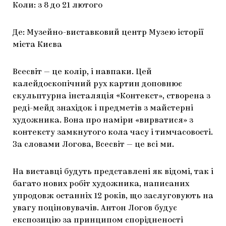
Коли: з 8 до 21 лютого
Де: Музейно-виставковий центр Музею історії
міста Києва
Всесвіт — це колір, і навпаки. Цей
калейдоскопічний рух картин доповнює
скульптурна інсталяція «Контекст», створена з
реді-мейд знахідок і предметів з майстерні
художника. Вона про наміри «вирватися» з
контексту замкнутого кола часу і тимчасовості.
За словами Логова, Всесвіт — це всі ми.
На виставці будуть представлені як відомі, так і
багато нових робіт художника, написаних
упродовж останніх 12 років, що заслуговують на
увагу поціновувачів. Антон Логов будує
експозицію за принципом спорідненості