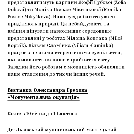
представлятимуть картини Жофії Дубової (Žofia
Dubová) та Моніки Паское Мікишкової (Monika
Pascoe Mikyšková). Наші сусіди багато уваги
приділяють природі. Ця небайдужість та
вміння цінувати навколишнє середовище
представлені у роботах Мілоша Коптака (Miloš
Kopták). Вільям Сламінка (Viliam Slaminka)
працює з певними стереотипами суспільства,
які впливають на наше сприйняття світу.
Завдяки його роботам є можливість обчислити
наше ставлення до тих чи інших речей.
Виставка Олександра Грехова
«Монументальна окупація»
Коли: з 10 січня до 10 лютого
Де: Львівський муніципальний мистецький