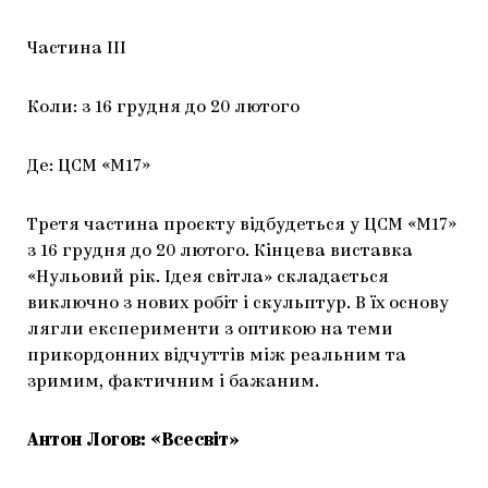
Частина ІІІ
Коли: з 16 грудня до 20 лютого
Де: ЦСМ «М17»
Третя частина проєкту відбудеться у ЦСМ «М17»
з 16 грудня до 20 лютого. Кінцева виставка
«Нульовий рік. Ідея світла» складається
виключно з нових робіт і скульптур. В їх основу
лягли експерименти з оптикою на теми
прикордонних відчуттів між реальним та
зримим, фактичним і бажаним.
Антон Логов: «Всесвіт»