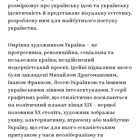
розмірковує про українську ідею та українську
ідентичність й представляє візуальну естетику,
розроблену ним для майбутнього поступу
українства.
Омріяна художником Україна — це
прогресивна, революційна, соціальна та
незалежна країна; нездійснений
модерністський проєкт, ідейні підвалини якого
були закладені Михайлом Драгомановим,
Іваном Франком, Лесею Українкою та іншими
українськими лівими інтелектуалами. У серії
графічних робіт, що стилістично посилаються
на політичний плакат кінця ХІХ – першої
половини ХХ століть, художник зображає
уявну, альтернативну, втрачену або майбутню
Україну, що стає для нього ескапістським
притулком у часи неолібералізму та