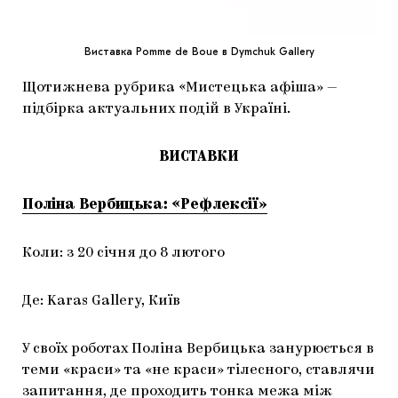
МАРІУПОЛЬСЬКІ МАРГІНАЛІЇ
ДОСЛІДНИЦЬКА ПЛАТФОРМА
Виставка Pomme de Boue в Dymchuk Gallery
ЗАПАЛЕННЯ
Щотижнева рубрика «Мистецька афіша» —
підбірка актуальних подій в Україні.
CARPATHIAN CULT ПРО РІЗДВЯНІ СВЯТА
ВИСТАВКИ
Поліна Вербицька: «Рефлексії»
Коли: з 20 січня до 8 лютого
Де: Karas Gallery, Київ
У своїх роботах Поліна Вербицька занурюється в
теми «краси» та «не краси» тілесного, ставлячи
запитання, де проходить тонка межа між