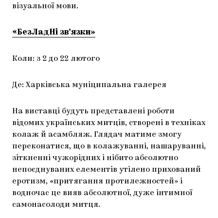
візуальної мови.
«БезЛадНі зв’язки»
Коли: з 2 до 22 лютого
Де: Харківська муніципальна галерея
На виставці будуть представлені роботи
відомих українських митців, створені в техніках
колаж й асамбляж. Глядач матиме змогу
переконатися, що в колажуванні, нашаруванні,
зіткненні чужорідних і нібито абсолютно
непоєднуваних елементів утілено прихований
еротизм, «притягання протилежностей» і
водночас це вияв абсолютної, дуже інтимної
самонасолоди митця.