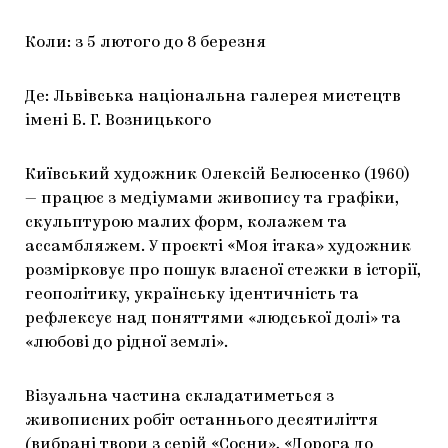
Коли: з 5 лютого до 8 березня
Де: Львівська національна галерея мистецтв
імені Б. Г. Возницького
Київський художник Олексій Белюсенко (1960)
— працює з медіумами живопису та графіки,
скульптурою малих форм, колажем та
ассамбляжем. У проєкті «Моя ітака» художник
розмірковує про пошук власної стежки в історії,
геополітику, українську ідентичність та
рефлексує над поняттями «людської долі» та
«любові до рідної землі».
Візуальна частина складатиметься з
живописних робіт останнього десятиліття
(вибрані твори з серій «Сосни», «Дорога до