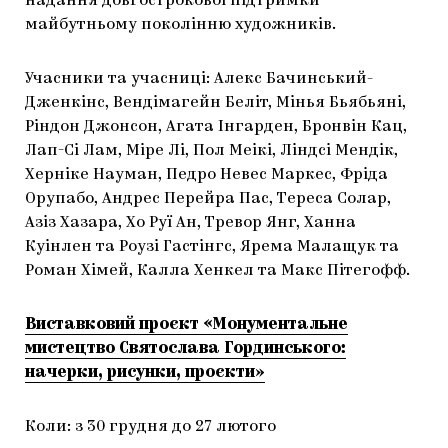
надання довгострокової підтримки
майбутньому поколінню художників.
Учасники та учасниці: Алекс Бачинський-
Дженкінс, Вендімагейн Беліт, Мінья Бьябьяні,
Ріндон Джонсон, Агата Інгарден, Бронвін Кац,
Лап-Сі Лам, Міре Лі, Пол Меікі, Ліндсі Мендік,
Херніке Науман, Педро Невес Маркес, Фріда
Орупабо, Андрес Перейра Пас, Тереса Солар,
Азіз Хазара, Хо Руї Ан, Тревор Янг, Ханна
Куінлен та Роузі Гастінгс, Ярема Малащук та
Роман Хімей, Калла Хенкел та Макс Пітегофф.
Виставковий проєкт «Монументальне
мистецтво Святослава Гординського:
начерки, рисунки, проєкти»
Коли: з 30 грудня до 27 лютого