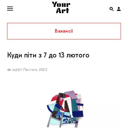
Вакансії
ENG
НОВИНИ
Куди піти з 7 до 13 лютого
АФІША
ІНТЕРВ’Ю
7 Лютого 2022
1450
СТАТТІ
КОЛОНКИ
СПЕЦПРОЄКТИ
THE UKRAINIAN PAVILION AT VENICE BIENNALE
2022