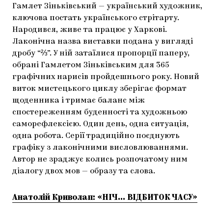
Гамлет Зіньківський — український художник,
ключова постать українського стрітарту.
Народився, живе та працює у Харкові.
Лаконічна назва виставки подана у вигляді
дробу “⅔”. У ній затаїлися пропорції паперу,
обрані Гамлетом Зіньківським для 365
графічних нарисів пройдешнього року. Новий
виток мистецького циклу зберігає формат
щоденника і тримає баланс між
спостереженням буденності та художньою
саморефлексією. Один день, одна ситуація,
одна робота. Серії традиційно поєднують
графіку з лаконічними висловлюваннями.
Автор не зраджує колись розпочатому ним
діалогу двох мов — образу та слова.
Анатолій Криволап: «НІЧ… ВІДБИТОК ЧАСУ»