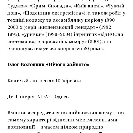
Судака», «Крим. Спогади», «Київ вночі», «Чужий
дощ», «Щоденник екстреміста»), а також робіт у
техніці колажу та ассамбляжу періоду 1990–
2000-х (серії «кишеньковий лендарт» (1992–
1995), «уривки» (1999–2004) і триптих «відНОСна
система категоризації кольору» (2001), що
експонуватимуться вперше за 20 років.
Олег Волошин: «Нічого зайвого»
Коли: з 5 лютого до 10 березня
Де: Галерея NT-Art, Одеса
Вміння зосередитися на найважливішому — на
самому характері відносин між елементами
композиції — з часом цілком природно