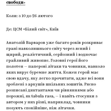
свободи
»
Коли: з 10 до 26 лютого
Де: ЦСМ «Білий світ», Київ
Анатолій Варваров уже багато років розкриває
грані навколишнього світу через ясний і
щирий, реалістичний, серйозний і водночас
грайливий живопис. Головні герої його
полотен — паперові літаки та човники, навколо
яких вирує буремне життя. Кожен герой має
свою вдачу, яку легко прочитати, адже всі вони
зроблені з аркушів шкільних зошитів. Рясно
розписані диктантами чи рівняннями або
порожні, як tabula rasa, — і навіть стосунки з
автором у них різні, наприклад, човники
позують спокійніше, ніж літачки.