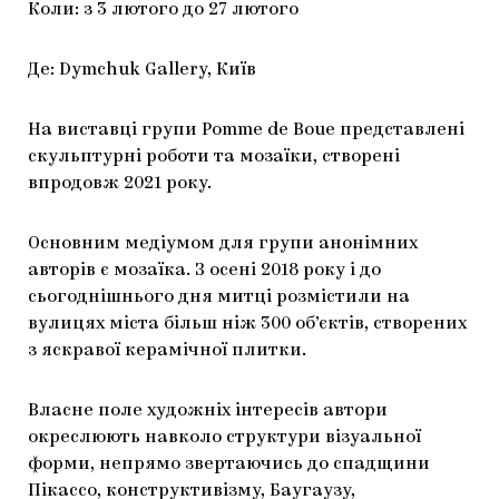
Коли: з 3 лютого до 27 лютого
Де: Dymchuk Gallery, Київ
На виставці групи Pomme de Boue представлені
скульптурні роботи та мозаїки, створені
впродовж 2021 року.
Основним медіумом для групи анонімних
авторів є мозаїка. З осені 2018 року і до
сьогоднішнього дня митці розмістили на
вулицях міста більш ніж 300 об’єктів, створених
з яскравої керамічної плитки.
Власне поле художніх інтересів автори
окреслюють навколо структури візуальної
форми, непрямо звертаючись до спадщини
Пікассо, конструктивізму, Баугаузу,