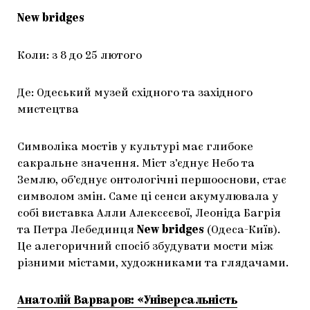
New bridges
Коли: з 8 до 25 лютого
Де: Одеський музей східного та західного
мистецтва
Символіка мостів у культурі має глибоке
сакральне значення. Міст з’єднує Небо та
Землю, об’єднує онтологічні першооснови, стає
символом змін. Саме ці сенси акумулювала у
собі виставка Алли Алексєєвої, Леоніда Багрія
та Петра Лебединця
New bridges
(Одеса-Київ).
Це алегоричний спосіб збудувати мости між
різними містами, художниками та глядачами.
Анатолій Варваров: «Універсальність