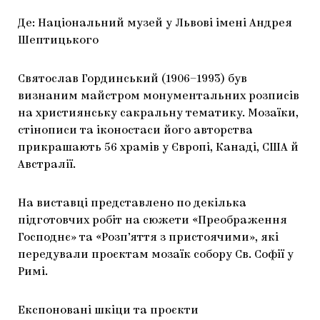
Де: Національний музей у Львові імені Андрея
Шептицького
Святослав Гординський (1906–1993) був
визнаним майстром монументальних розписів
на християнську сакральну тематику. Мозаїки,
стінописи та іконостаси його авторства
прикрашають 56 храмів у Європі, Канаді, США й
Австралії.
На виставці представлено по декілька
підготовчих робіт на сюжети «Преображення
Господнє» та «Розп’яття з пристоячими», які
передували проєктам мозаїк собору Св. Софії у
Римі.
Експоновані шкіци та проєкти