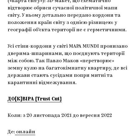
(«карта світу»): 3D-макет, що схематично
відтворює обриси сучасної політичної мапи
світу. У ньому детально передано кордони та
положення країн світу з однією різницею: у
географії об’єкта території не є герметичними.
Усі стіни-кордони у світі MAPA MUNDI пронизано
дверима-шпаринами, що поєднують території
між собою. Так Павло Маков «перетворює»
земну кулю на багатокімнатну квартиру, де всі
держави стають сусідами попри митні та
карантинні відмежування.
ДО{К}ВІРА {Trust Cut}
Коли: з 20 листопада 2021 до вересня 2022
Де:
онлайн