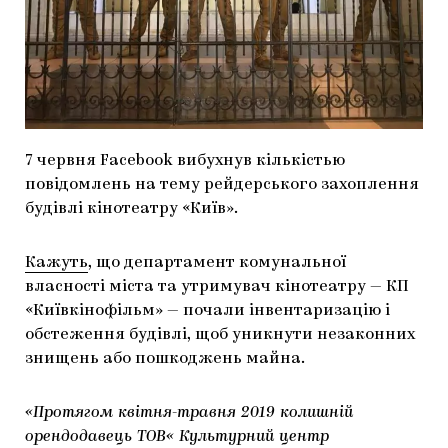
МАРІУПОЛЬСЬКІ МАРГІНАЛІЇ
ДОСЛІДНИЦЬКА ПЛАТФОРМА
ЗАПАЛЕННЯ
CARPATHIAN CULT ПРО РІЗДВЯНІ СВЯТА
7 червня Facebook вибухнув кількістью
повідомлень на тему рейдерського захоплення
будівлі кінотеатру «Київ».
Кажуть
, що департамент комунальної
власності міста та утримувач кінотеатру — КП
«Київкінофільм» — почали інвентаризацію і
обстеження будівлі, щоб уникнути незаконних
знищень або пошкоджень майна.
«Протягом квітня-травня 2019 колишній
орендодавець ТОВ« Культурний центр