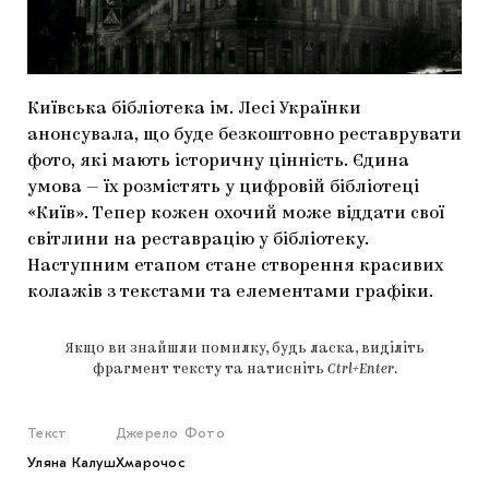
МАРІУПОЛЬСЬКІ МАРГІНАЛІЇ
ДОСЛІДНИЦЬКА ПЛАТФОРМА
ЗАПАЛЕННЯ
Київська бібліотека ім. Лесі Українки
анонсувала, що буде безкоштовно реставрувати
CARPATHIAN CULT ПРО РІЗДВЯНІ СВЯТА
фото, які мають історичну цінність. Єдина
умова — їх розмістять у цифровій бібліотеці
«Київ». Тепер кожен охочий може віддати свої
світлини на реставрацію у бібліотеку.
Наступним етапом стане створення красивих
колажів з текстами та елементами графіки.
Якщо ви знайшли помилку, будь ласка, виділіть
фрагмент тексту та натисніть
Ctrl+Enter
.
Текст
Джерело
Фото
Уляна Калуш
Хмарочос