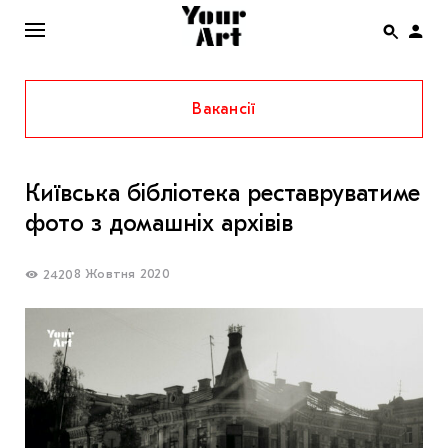
Вакансії
ENG
НОВИНИ
Київська бібліотека реставруватиме
АФІША
фото з домашніх архівів
ІНТЕРВ’Ю
СТАТТІ
8 Жовтня 2020
2420
КОЛОНКИ
СПЕЦПРОЄКТИ
THE UKRAINIAN PAVILION AT VENICE BIENNALE
2022