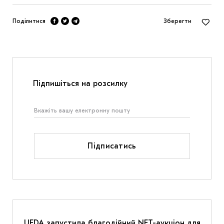
Поділитися
Зберегти
Підпишіться на розсилку
Підписатись
UFDA запустила благодійний NFT-аукціон для