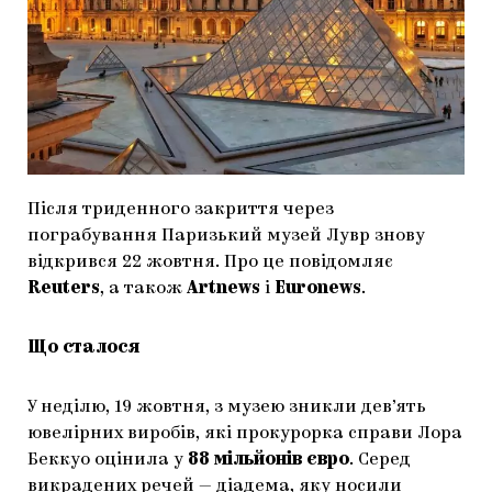
МАРІУПОЛЬСЬКІ МАРГІНАЛІЇ
ДОСЛІДНИЦЬКА ПЛАТФОРМА
ЗАПАЛЕННЯ
CARPATHIAN CULT ПРО РІЗДВЯНІ СВЯТА
Після триденного закриття через
пограбування Паризький музей Лувр знову
відкрився 22 жовтня. Про це повідомляє
Reuters
, а також
Artnews
і
Euronews
.
Що сталося
У неділю, 19 жовтня, з музею зникли дев’ять
ювелірних виробів, які прокурорка справи Лора
Беккуо оцінила у
88 мільйонів євро
. Серед
викрадених речей — діадема, яку носили