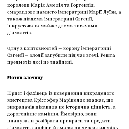
королеви Марія-Амелія та Гортензія,
смарагдове намисто імператриці Марії-Луїзи, а
також діадема імператриці Євгенії,
інкрустована майже двома тисячами
діамантів.
Одну з коштовностей — корону імператриці
Євгенії — злодії загубили під час втечі. Решта
предметів досі не знайдені.
Мотив злочину
Юрист і фахівець із повернення викраденого
мистецтва Крістофер Марінелло вважає, що
викрадачів цікавила не історична цінність, а
дорогоцінне каміння. Ймовірно, вони
планували розібрати прикраси та продати
діаманти, сапфіри й смарагди через дилерів у