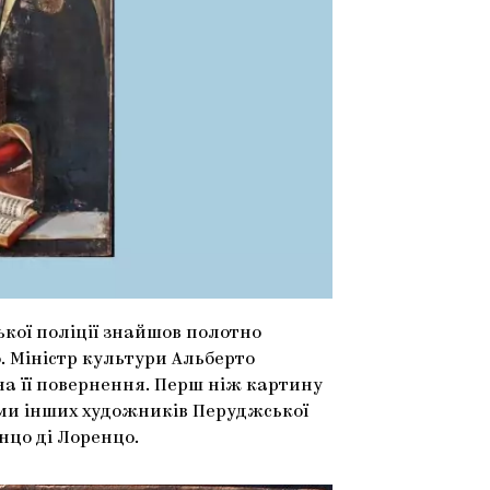
ької поліції знайшов полотно
. Міністр культури Альберто
на її повернення. Перш ніж картину
ами інших художників Перуджської
нцо ді Лоренцо.