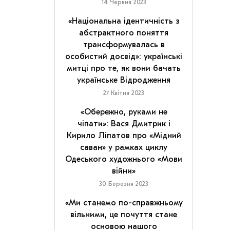
14 Червня 2023
«Національна ідентичність з
абстрактного поняття
трансформувалась в
особистий досвід»: українські
митці про те, як вони бачать
українське Відродження
27 Квітня 2023
«Обережно, руками не
чіпати»: Вася Дмитрик і
Кирило Ліпатов про «Мідний
саван» у рамках циклу
Одеського художнього «Мови
війни»
30 Березня 2023
«Ми станемо по-справжньому
вільними, це почуття стане
основою нашого