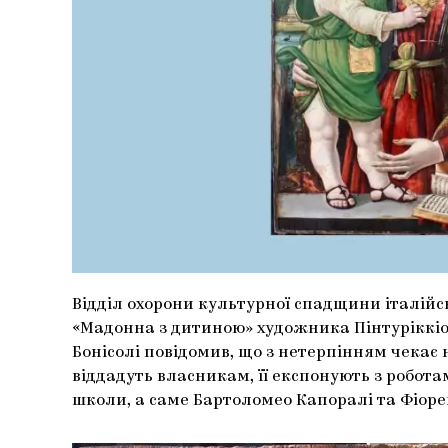
Відділ охорони культурної спадщини італійс
«Мадонна з дитиною» художника Пінтуріккіо
Бонісолі повідомив, що з нетерпінням чекає 
віддадуть власникам, її експонують з робот
школи, а саме Бартоломео Капоралі та Фіоре