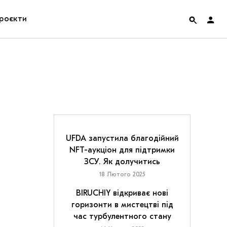
роєкти
rainian Pavilion at Venice Biennale 2022
ольські маргіналії
дницька платформа
ення
UFDA запустила благодійний
NFT-аукціон для підтримки
ЗСУ. Як долучитись
hian Cult про різдвяні свята
18 Лютого 2025
BIRUCHIY відкриває нові
горизонти в мистецтві під
час турбулентного стану