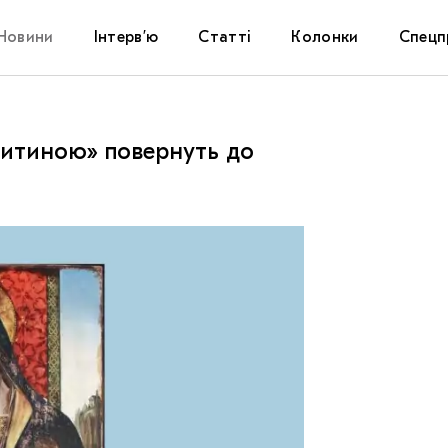
Новини
Інтерв’ю
Статті
Колонки
Спецп
Афіша
The Uk
дитиною» повернуть до
Маріуп
Дослі
Запал
Carpat