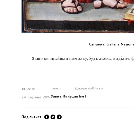
Світлина: Galleria Naziona
Якщо ви знайшли помилку, будь ласка, виділіть 
Текст
Джерело
Фото
2676
Уляна Калуш
artnet
24 Серпня 2019
Поділитися