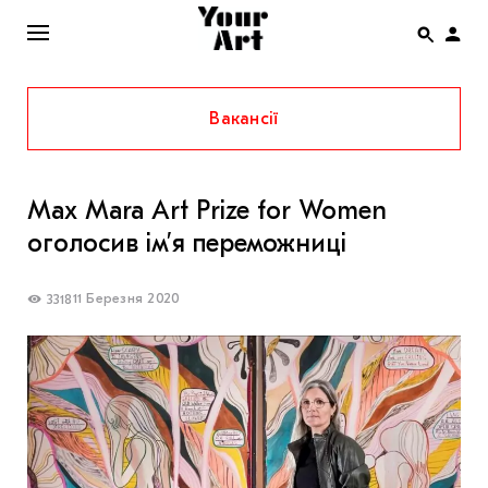
Вакансії
ENG
НОВИНИ
Max Mara Art Prize for Women
АФІША
оголосив ім’я переможниці
ІНТЕРВ’Ю
СТАТТІ
11 Березня 2020
3318
КОЛОНКИ
СПЕЦПРОЄКТИ
THE UKRAINIAN PAVILION AT VENICE BIENNALE
2022