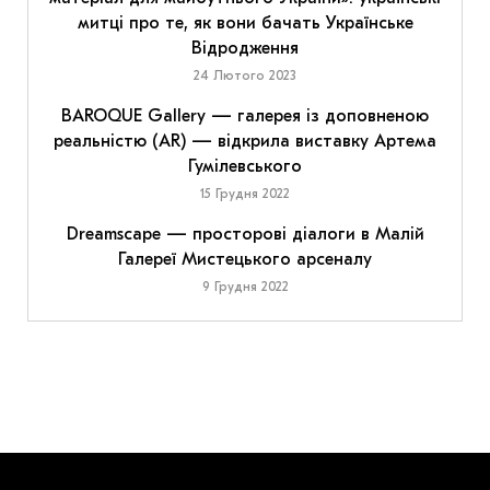
митці про те, як вони бачать Українське
Відродження
24 Лютого 2023
BAROQUE Gallery — галерея із доповненою
реальністю (AR) — відкрила виставку Артема
Гумілевського
15 Грудня 2022
Dreamscape — просторові діалоги в Малій
Галереї Мистецького арсеналу
9 Грудня 2022