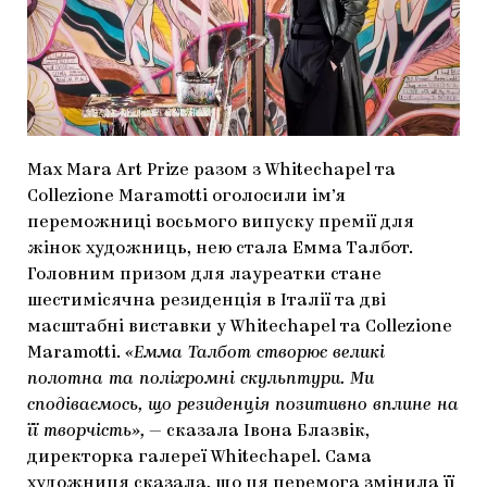
МАРІУПОЛЬСЬКІ МАРГІНАЛІЇ
ДОСЛІДНИЦЬКА ПЛАТФОРМА
ЗАПАЛЕННЯ
CARPATHIAN CULT ПРО РІЗДВЯНІ СВЯТА
Max Mara Art Prize разом з Whitechapel та
Collezione Maramotti оголосили ім’я
переможниці восьмого випуску премії для
жінок художниць, нею стала Емма Талбот.
Головним призом для лауреатки стане
шестимісячна резиденція в Італії та дві
масштабні виставки у Whitechapel та Collezione
Maramotti.
«Емма Талбот створює великі
полотна та поліхромні скульптури. Ми
сподіваємось, що резиденція позитивно вплине на
її творчість»,
— сказала Івона Блазвік,
директорка галереї Whitechapel. Сама
художниця сказала, що ця перемога змінила її