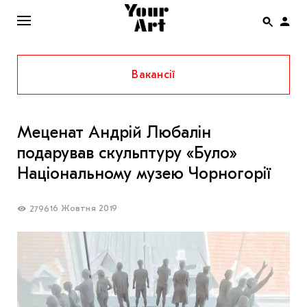
Вакансії
ENG
НОВИНИ
Меценат Андрій Любалін
АФІША
подарував скульптуру «Було»
ІНТЕРВ’Ю
Національному музею Чорногорії
СТАТТІ
16 Жовтня 2019
2796
КОЛОНКИ
СПЕЦПРОЄКТИ
THE UKRAINIAN PAVILION AT VENICE BIENNALE
2022