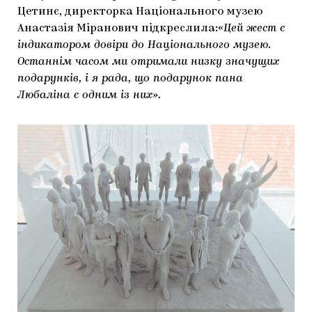
Цетинє, директорка Національного музею
Анастазія Міранович підкреслила:
«Цей жест є
індикатором довіри до Національного музею.
Останнім часом ми отримали низку значущих
подарунків, і я рада, що подарунок пана
Любаліна є одним із них».