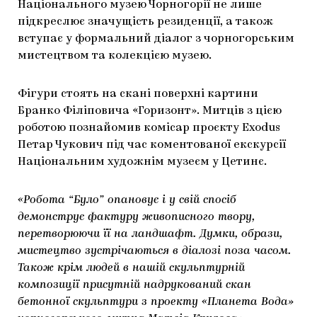
Національного музею Чорногорії не лише
підкреслює значущість резиденції, а також
вступає у формальний діалог з чорногорським
мистецтвом та колекцією музею.
Фігури стоять на скані поверхні картини
Бранко Філіповича «Горизонт». Митців з цією
роботою познайомив комісар проєкту Exodus
Петар Чукович під час коментованої екскурсії
Національним художнім музеєм у Цетинє.
«Робота “Було” опановує і у свій спосіб
демонструє фактуру живописного твору,
перетворюючи її на ландшафт. Думки, образи,
мистецтво зустрічаються в діалозі поза часом.
Також крім людей в нашій скульптурній
композиції присутній надрукований скан
бетонної скульптури з проекту «Планета Вода»