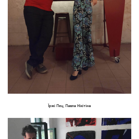
Їржі Пец, Павла Нікітіна