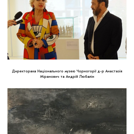
Директорака Національного музею Чорногорії д-р Анастазія
Міранович та Андрій Любалін