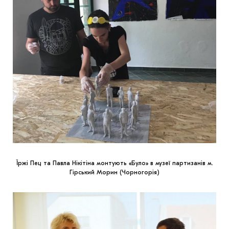
Їржі Пец та Павла Нікітіна монтують «Було» в музеї партизанів м.
Гірський Морин (Чорногорія)