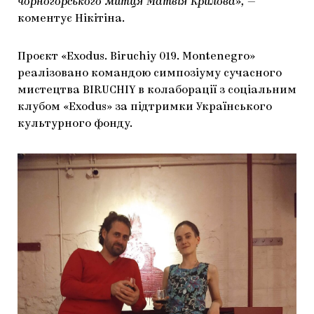
чорногорського митця Матвія Крилова»,
—
коментує Нікітіна.
Проєкт «Exodus. Biruchiy 019. Montenegro»
реалізовано командою симпозіуму сучасного
мистецтва BIRUCHIY в колаборації з соціальним
клубом «Exodus» за підтримки Українського
культурного фонду.