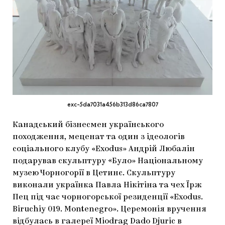
МАРІУПОЛЬСЬКІ МАРГІНАЛІЇ
ДОСЛІДНИЦЬКА ПЛАТФОРМА
ЗАПАЛЕННЯ
CARPATHIAN CULT ПРО РІЗДВЯНІ СВЯТА
exc-5da7031a456b313d86ca7807
Канадський бізнесмен українського
походження, меценат та один з ідеологів
соціального клубу «Exodus» Андрій Любалін
подарував скульптуру «Було» Національному
музею Чорногорії в Цетинє. Скульптуру
виконали українка Павла Нікітіна та чех Їрж
Пец під час чорногорської резиденції «Exodus.
Biruchiy 019. Montenegro». Церемонія вручення
відбулась в галереї Miodrag Dado Djuric в