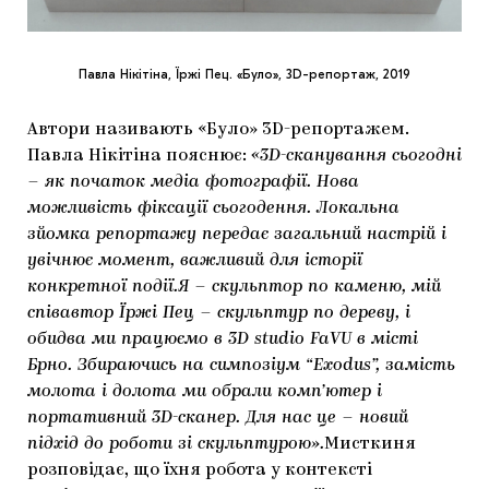
Павла Нікітіна, Їржі Пец. «Було», 3D-репортаж, 2019
Автори називають «Було» 3D-репортажем.
Павла Нікітіна пояснює:
«3D-сканування сьогодні
– як початок медіа фотографії. Нова
можливість фіксації сьогодення. Локальна
зйомка репортажу передає загальний настрій і
увічнює момент, важливий для історії
конкретної події.Я – скульптор по каменю, мій
співавтор Їржі Пец – скульптур по дереву, і
обидва ми працюємо в 3D studio FaVU в місті
Брно. Збираючись на симпозіум “Exodus”, замість
молота і долота ми обрали комп’ютер і
портативний 3D-сканер. Для нас це – новий
підхід до роботи зі скульптурою».
Мисткиня
розповідає, що їхня робота у контексті