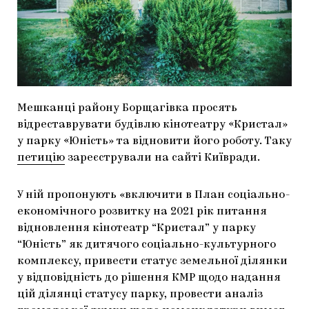
МАРІУПОЛЬСЬКІ МАРГІНАЛІЇ
ДОСЛІДНИЦЬКА ПЛАТФОРМА
ЗАПАЛЕННЯ
CARPATHIAN CULT ПРО РІЗДВЯНІ СВЯТА
Мешканці району Борщагівка просять
відреставрувати будівлю кінотеатру «Кристал»
у парку «Юність» та відновити його роботу. Таку
петицію
зареєстрували на сайті Київради.
У ній пропонують «включити в План соціально-
економічного розвитку на 2021 рік питання
відновлення кінотеатр “Кристал” у парку
“Юність” як дитячого соціально-культурного
комплексу, привести статус земельної ділянки
у відповідність до рішення КМР щодо надання
цій ділянці статусу парку, провести аналіз