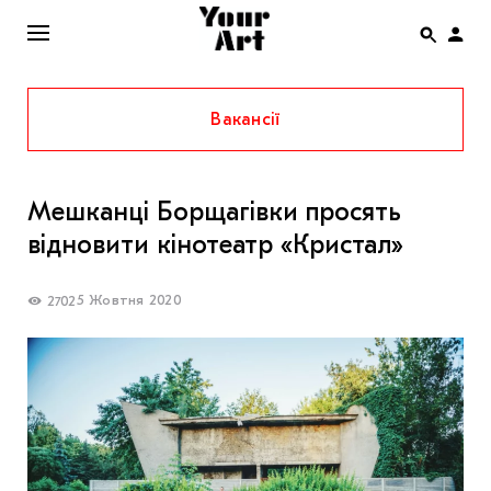
Вакансії
ENG
НОВИНИ
Мешканці Борщагівки просять
АФІША
відновити кінотеатр «Кристал»
ІНТЕРВ’Ю
СТАТТІ
5 Жовтня 2020
2702
КОЛОНКИ
СПЕЦПРОЄКТИ
THE UKRAINIAN PAVILION AT VENICE BIENNALE
2022