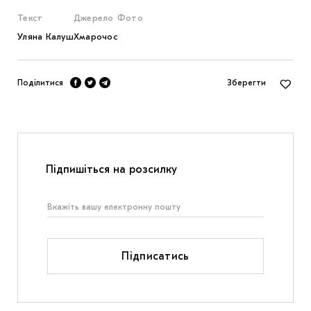
Текст
Джерело
Фото
Уляна Калуш
Хмарочос
Поділитися
Зберегти
Підпишіться на розсилку
Підписатись