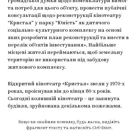
громадської думки щодо номенклатури вимог
та потреб для цього об’єкту, провести публічні
консультації щодо реконструкції кінотеатру
“Кристал” у парку “Юність” як дитячого
соціально-культурного комплексу на основі
яких розробити план реконструкції та внести в
перелік об’єктів інвестування». Найбільше
місцеві жителі переймаються, щоб земельну
територію не використали під забудову
житлового комплексу.
Відкритий кінотеатр «Кристал» звели у 1970-х
роках, проіснував він до кінця 80-х років.
Сьогодні колишній кінотеатр – це закинута
будівля, зруйнована декількома пожежами.
Якщо ви знайшли помилку, будь ласка, виділіть
фрагмент тексту та натисніть
Ctrl+Enter
.