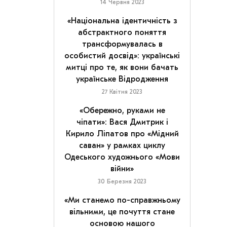
14 Червня 2023
«Національна ідентичність з
абстрактного поняття
трансформувалась в
особистий досвід»: українські
митці про те, як вони бачать
українське Відродження
27 Квітня 2023
«Обережно, руками не
чіпати»: Вася Дмитрик і
Кирило Ліпатов про «Мідний
саван» у рамках циклу
Одеського художнього «Мови
війни»
30 Березня 2023
«Ми станемо по-справжньому
вільними, це почуття стане
основою нашого