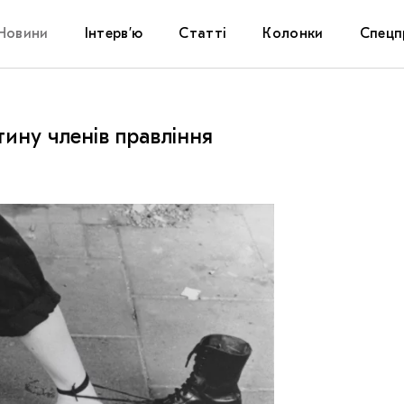
Новини
Інтерв’ю
Статті
Колонки
Спецп
Афіша
The Uk
тину членів правління
Маріуп
Дослі
Запал
Carpat