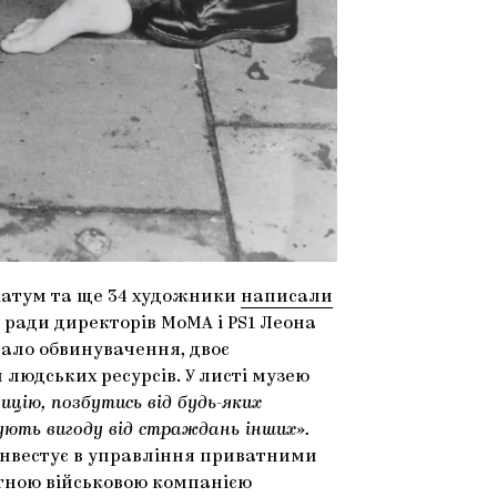
 Хатум та ще 34 художники
написали
 ради директорів MoMA і PS1 Леона
тало обвинувачення, двоє
людських ресурсів. У листі музею
ицію, позбутись від будь-яких
ють вигоду від страждань інших».
 інвестує в управління приватними
атною військовою компанією