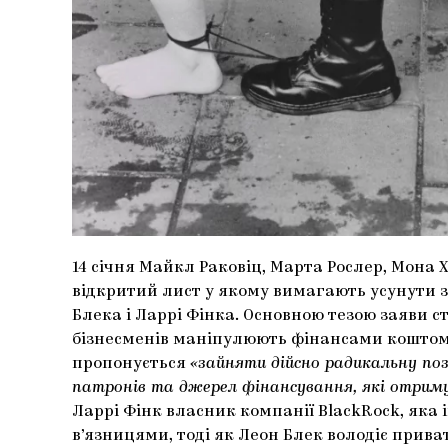
14 січня Майкл Раковіц, Марта Рослер, Мона
відкритий лист у якому вимагають усунути з
Блека і Ларрі Фінка. Основною тезою заяви с
бізнесменів маніпулюють фінансами коштом 
пропонується
«зайняти дійсно радикальну поз
патронів та джерел фінансування, які отриму
Ларрі Фінк власник компанії BlackRock, яка
в’язницями, тоді як Леон Блек володіє прив