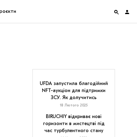
роєкти
rainian Pavilion at Venice Biennale 2022
ольські маргіналії
дницька платформа
ення
UFDA запустила благодійний
NFT-аукціон для підтримки
ЗСУ. Як долучитись
hian Cult про різдвяні свята
18 Лютого 2025
BIRUCHIY відкриває нові
горизонти в мистецтві під
час турбулентного стану