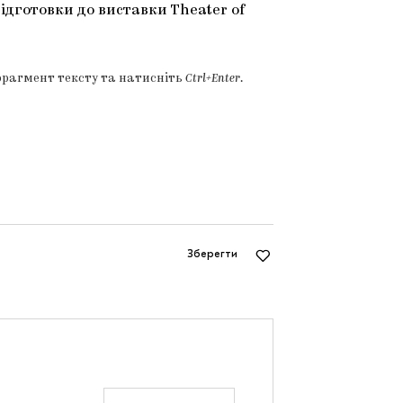
 підготовки до виставки Theater of
фрагмент тексту та натисніть
Ctrl+Enter
.
Зберегти