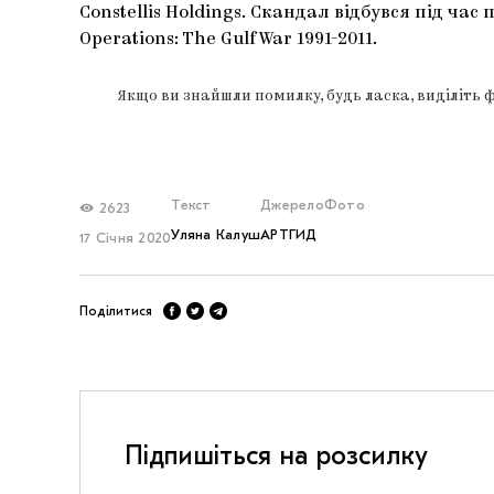
Constellis Holdings. Скандал відбувся під час
Operations: The Gulf War 1991-2011.
Якщо ви знайшли помилку, будь ласка, виділіть 
Текст
Джерело
Фото
2623
Уляна Калуш
АРТГИД
17 Січня 2020
Поділитися
Підпишіться на розсилку