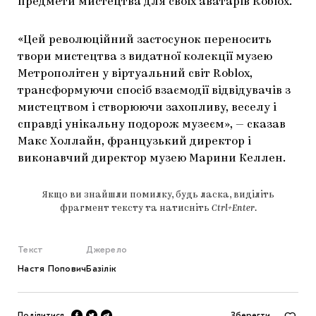
предмети мистецтва для своїх аватарів Roblox.
«Цей революційний застосунок переносить
твори мистецтва з видатної колекції музею
Метрополітен у віртуальний світ Roblox,
трансформуючи спосіб взаємодії відвідувачів з
мистецтвом і створюючи захопливу, веселу і
справді унікальну подорож музеєм», — сказав
Макс Холлайн, французький директор і
виконавчий директор музею Марини Келлен.
Якщо ви знайшли помилку, будь ласка, виділіть
фрагмент тексту та натисніть
Ctrl+Enter
.
Текст
Джерело
Настя Попович
Базілік
Поділитися
Зберегти