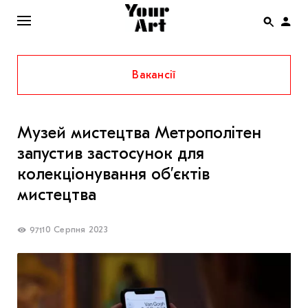
Вакансії
ENG
НОВИНИ
Музей мистецтва Метрополітен
АФІША
запустив застосунок для
ІНТЕРВ’Ю
колекціонування обʼєктів
СТАТТІ
мистецтва
КОЛОНКИ
10 Серпня 2023
971
СПЕЦПРОЄКТИ
THE UKRAINIAN PAVILION AT VENICE BIENNALE
2022