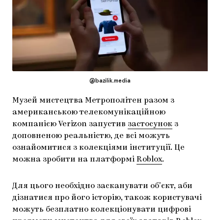
МАРІУПОЛЬСЬКІ МАРГІНАЛІЇ
ДОСЛІДНИЦЬКА ПЛАТФОРМА
ЗАПАЛЕННЯ
CARPATHIAN CULT ПРО РІЗДВЯНІ СВЯТА
@bazilik.media
Музей мистецтва Метрополітен разом з
американською телекомунікаційною
компанією Verizon запустив
застосунок
з
доповненою реальністю, де всі можуть
ознайомитися з колекціями інституції. Це
можна зробити на платформі
Roblox
.
Для цього необхідно засканувати обʼєкт, аби
дізнатися про його історію, також користувачі
можуть безплатно колекціонувати цифрові