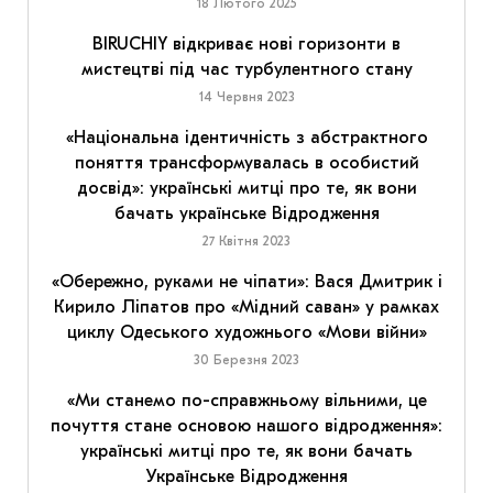
18 Лютого 2025
BIRUCHIY відкриває нові горизонти в
мистецтві під час турбулентного стану
14 Червня 2023
«Національна ідентичність з абстрактного
поняття трансформувалась в особистий
досвід»: українські митці про те, як вони
бачать українське Відродження
27 Квітня 2023
«Обережно, руками не чіпати»: Вася Дмитрик і
Кирило Ліпатов про «Мідний саван» у рамках
циклу Одеського художнього «Мови війни»
30 Березня 2023
«Ми станемо по-справжньому вільними, це
почуття стане основою нашого відродження»:
українські митці про те, як вони бачать
Українське Відродження