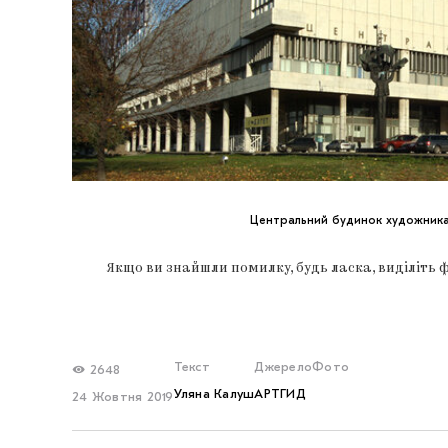
Центральний будинок художника
Якщо ви знайшли помилку, будь ласка, виділіть 
Текст
Джерело
Фото
2648
Уляна Калуш
АРТГИД
24 Жовтня 2019