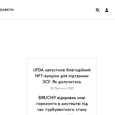
роєкти
rainian Pavilion at Venice Biennale 2022
ольські маргіналії
дницька платформа
ення
UFDA запустила благодійний
NFT-аукціон для підтримки
ЗСУ. Як долучитись
hian Cult про різдвяні свята
18 Лютого 2025
BIRUCHIY відкриває нові
горизонти в мистецтві під
час турбулентного стану