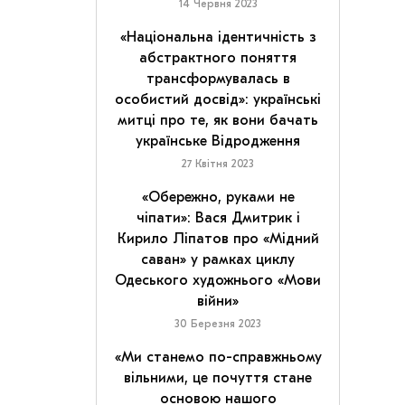
14 Червня 2023
«Національна ідентичність з
абстрактного поняття
трансформувалась в
особистий досвід»: українські
митці про те, як вони бачать
українське Відродження
27 Квітня 2023
«Обережно, руками не
чіпати»: Вася Дмитрик і
Кирило Ліпатов про «Мідний
саван» у рамках циклу
Одеського художнього «Мови
війни»
30 Березня 2023
«Ми станемо по-справжньому
вільними, це почуття стане
основою нашого