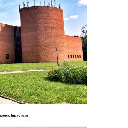
ітлина:
tripadvisor