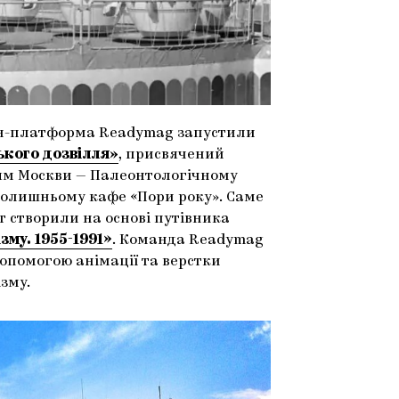
йн-платформа Readymag запустили
ького дозвілля»
, присвячений
ям Москви — Палеонтологічному
колишньому кафе «Пори року». Саме
йт створили на основі путівника
му. 1955-1991»
. Команда Readymag
допомогою анімації та верстки
зму.