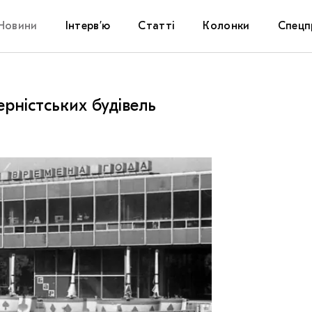
Новини
Інтерв’ю
Статті
Колонки
Спецп
Афіша
The Uk
ерністських будівель
Маріуп
Дослі
Запал
Carpat