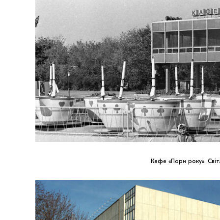
Кафе «Пори року». Сві