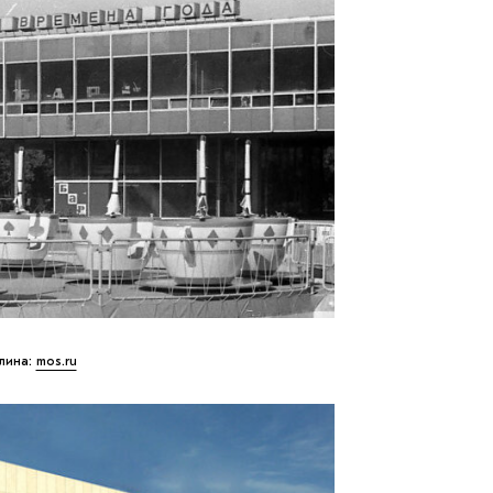
тлина:
mos.ru