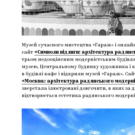
Музей сучасного мистецтва «Гараж» і онла
сайт
«Символи відлиги: архітектура радянс
трьом недооціненим модерністським будівл
музею, Центральному будинку художника і 
в будівлі кафе і відкрили музей «Гараж». Са
«Москва: архітектура радянського модерніз
зверстала ілюстровані довгочити, в яких за 
відтворюється естетика радянського модерні