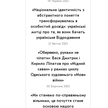
14 Червня 2023
«Національна ідентичність з
абстрактного поняття
трансформувалась в
особистий досвід»: українські
митці про те, як вони бачать
українське Відродження
27 Квітня 2023
«Обережно, руками не
чіпати»: Вася Дмитрик і
Кирило Ліпатов про «Мідний
саван» у рамках циклу
Одеського художнього «Мови
війни»
30 Березня 2023
«Ми станемо по-справжньому
вільними, це почуття стане
основою нашого