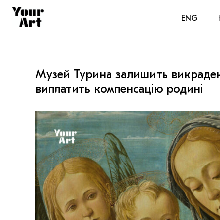
ENG
Музей Турина залишить викраден
виплатить компенсацію родині