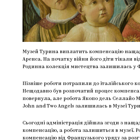
Музей Турина виплатить компенсацію нащад
Аренса. На початку війни його діти тікали ві
Родинна колекція мистецтва залишилась у Ф
Пізніше роботи потрапили до італійського ко
Нещодавно був розпочатий процес компенсаці
повернула, але робота Якопо дель Селлайо Ma
John and Two Angels залишилась в Музеї Тур
Сьогодні адміністрація дійшла згоди з нащ
компенсацію, а робота залишиться в музеї. 
компенсацію від Французького уряду за роз