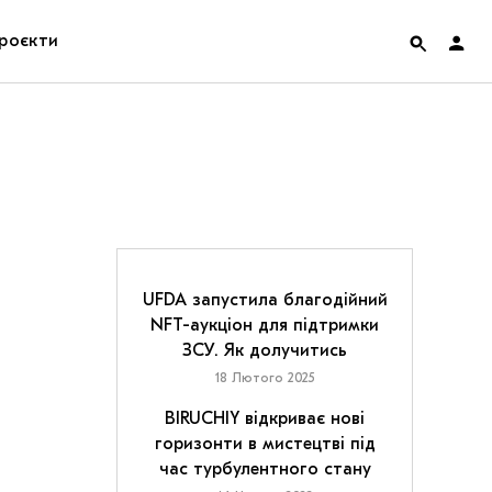
роєкти
rainian Pavilion at Venice Biennale 2022
ольські маргіналії
дницька платформа
ення
UFDA запустила благодійний
NFT-аукціон для підтримки
ЗСУ. Як долучитись
hian Cult про різдвяні свята
18 Лютого 2025
BIRUCHIY відкриває нові
горизонти в мистецтві під
час турбулентного стану