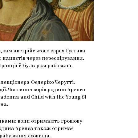
кам австрійського єврея Густава
д нацистів через переслідування.
ранції й була розграбована.
лекціонера Федеріко Черутті.
ї. Частина творів родина Аренса
donna and Child with the Young St
ина.
адками: вони отримають грошову
Родина Аренса також отримає
грабування сховища.