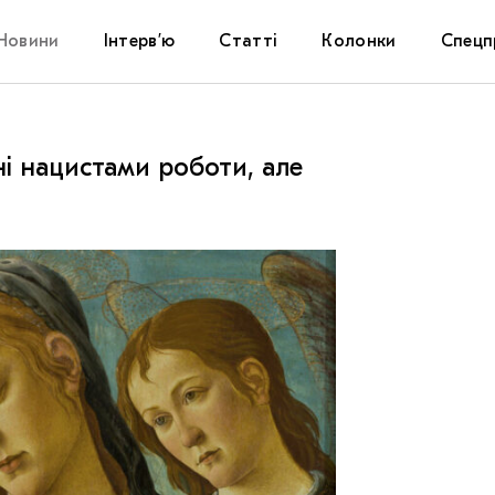
Новини
Інтерв’ю
Статті
Колонки
Спецп
Афіша
The Uk
і нацистами роботи, але
Маріуп
Дослі
Запал
Carpat