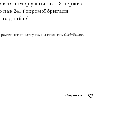
 яких помер у шпиталі. З перших
 лав 241-ї окремої бригади
 на Донбасі.
фрагмент тексту та натисніть
Ctrl+Enter
.
Зберегти