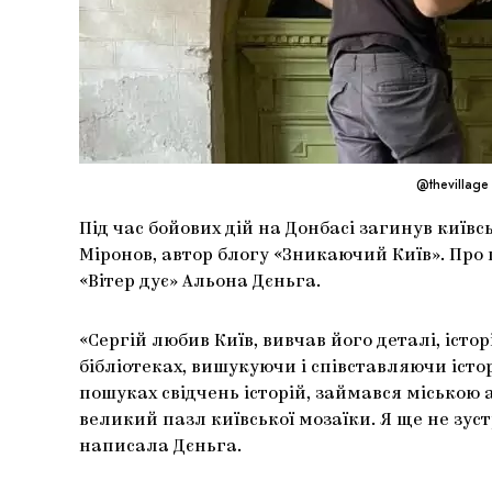
@thevillage
Під час бойових дій на Донбасі загинув київс
Міронов, автор блогу «Зникаючий Київ». Про
«Вітер дує» Альона Дєньга.
«Сергій любив Київ, вивчав його деталі, іст
бібліотеках, вишукуючи і співставляючи істо
пошуках свідчень історій, займався міською 
великий пазл київської мозаїки. Я ще не зус
написала Дєньга.