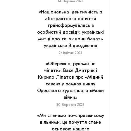
14 Червня 2023
«Національна ідентичність з
абстрактного поняття
трансформувалась в
особистий досвід»: українські
митці про те, як вони бачать
українське Відродження
27 Квітня 2023
«Обережно, руками не
чіпати»: Вася Дмитрик і
Кирило Ліпатов про «Мідний
саван» у рамках циклу
Одеського художнього «Мови
війни»
30 Березня 2023
«Ми станемо по-справжньому
вільними, це почуття стане
основою нашого