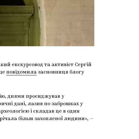
ький екскурсовод та активіст Сергій
 це
повідомила
засновниця блогу
орію, днями просиджував у
ричні дані, лазив по заброшках у
археологією і складав це в один
трічала більш захопленої людини», —