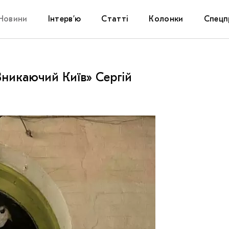
Новини
Інтерв’ю
Статті
Колонки
Спецп
Афіша
The Uk
Зникаючий Київ» Сергій
Маріуп
Дослі
Запал
Carpat