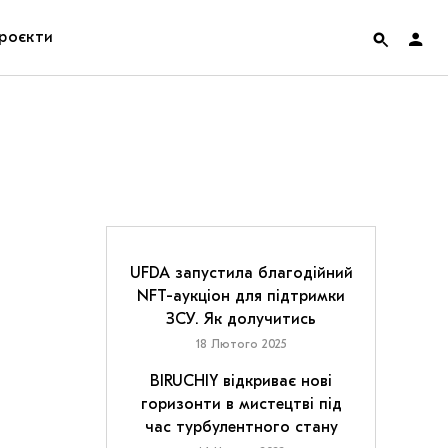
роєкти
rainian Pavilion at Venice Biennale 2022
ольські маргіналії
дницька платформа
ення
UFDA запустила благодійний
NFT-аукціон для підтримки
ЗСУ. Як долучитись
hian Cult про різдвяні свята
18 Лютого 2025
BIRUCHIY відкриває нові
горизонти в мистецтві під
час турбулентного стану