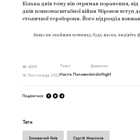
Кілька днів тому він отримав поранення, від
днів повномасштабної війни Міронов вступ до
столичної тероборони. Його підрозділ воював
Якщо ви знайшли помилку, будь ласка, виділіть 
Текст
Джерело
1099
Настя Попович
birdinflight
18 Листопада 2022
Поділитися
Теги
Зникаючий Київ
Сергій Миронов