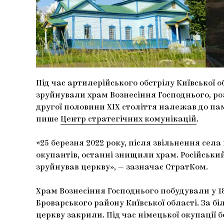
Під час артилерійського обстрілу Київської о
зруйнували храм Вознесіння Господнього, роз
другої половини XIX століття належав до пам
пише
Центр стратегічних комунікацій
.
«25 березня 2022 року, після звільнення села
окупантів, останні знищили храм. Російськ
зруйнував церкву», — зазначає СтратКом.
Храм Вознесіння Господнього побудували у 187
Броварського району Київської області. За бі
церкву закрили. Під час німецької окупації 