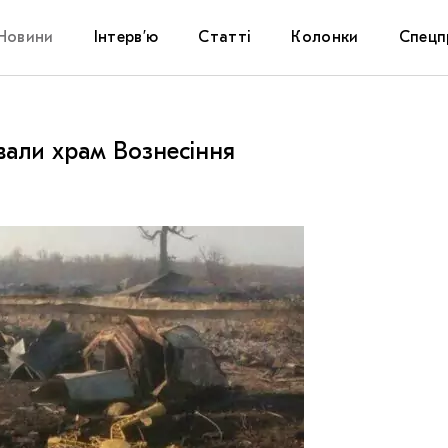
Новини
Інтерв’ю
Статті
Колонки
Спецп
Афіша
The Uk
вали храм Вознесіння
Маріуп
Дослі
Запал
Carpat