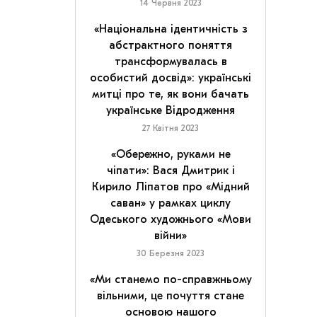
14 Червня 2023
«Національна ідентичність з
абстрактного поняття
трансформувалась в
особистий досвід»: українські
митці про те, як вони бачать
українське Відродження
27 Квітня 2023
«Обережно, руками не
чіпати»: Вася Дмитрик і
Кирило Ліпатов про «Мідний
саван» у рамках циклу
Одеського художнього «Мови
війни»
30 Березня 2023
«Ми станемо по-справжньому
вільними, це почуття стане
основою нашого