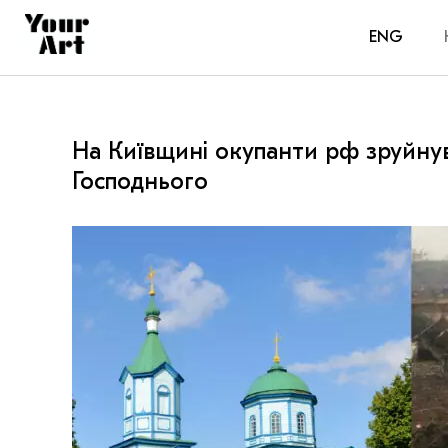
ENG
На Київщині окупанти рф зруйну
Господнього