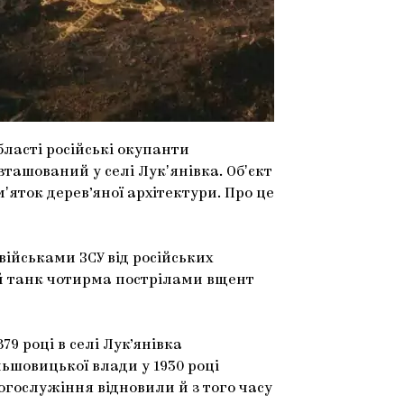
бласті російські окупанти
ташований у селі Лукʼянівка. Обʼєкт
ʼяток дерев’яної архітектури. Про це
 військами ЗСУ від російських
ий танк чотирма пострілами вщент
9 році в селі Лук’янівка
льшовицької влади у 1930 році
богослужіння відновили й з того часу