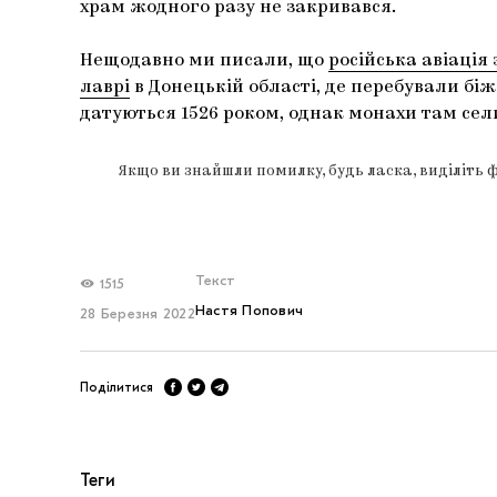
храм жодного разу не закривався.
Нещодавно ми писали, що
російська авіація
лаврі
в Донецькій області, де перебували бі
датуються 1526 роком, однак монахи там сели
Якщо ви знайшли помилку, будь ласка, виділіть 
Текст
1515
Настя Попович
28 Березня 2022
Поділитися
Теги