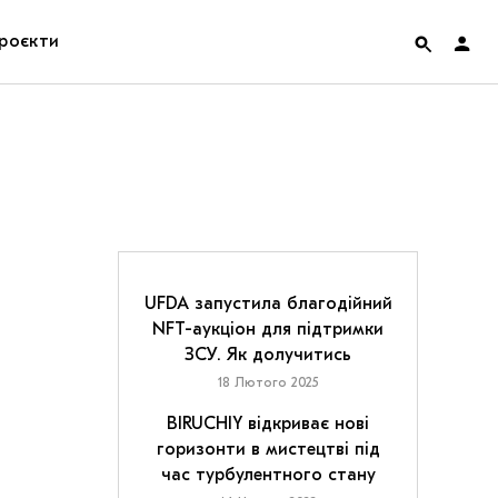
роєкти
rainian Pavilion at Venice Biennale 2022
ольські маргіналії
дницька платформа
ення
UFDA запустила благодійний
NFT-аукціон для підтримки
ЗСУ. Як долучитись
hian Cult про різдвяні свята
18 Лютого 2025
BIRUCHIY відкриває нові
горизонти в мистецтві під
час турбулентного стану