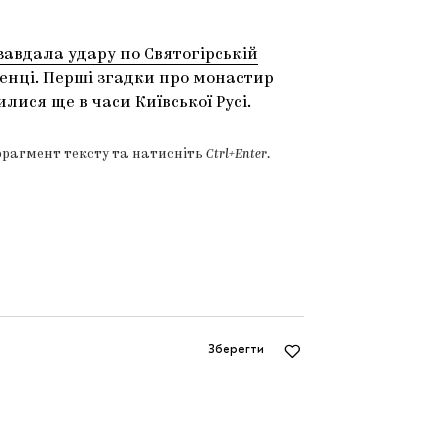
 завдала удару по Святогірській
женці. Перші згадки про монастир
лися ще в часи Київської Русі.
фрагмент тексту та натисніть
Ctrl+Enter
.
Зберегти