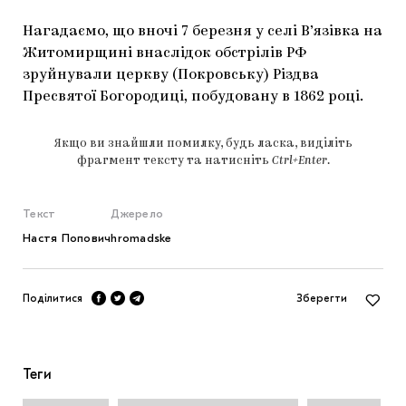
Нагадаємо, що вночі 7 березня у селі В’язівка на
Житомирщині внаслідок обстрілів РФ
зруйнували церкву (Покровську) Різдва
Пресвятої Богородиці, побудовану в 1862 році.
Якщо ви знайшли помилку, будь ласка, виділіть
фрагмент тексту та натисніть
Ctrl+Enter
.
Текст
Джерело
Настя Попович
hromadske
Поділитися
Зберегти
Теги