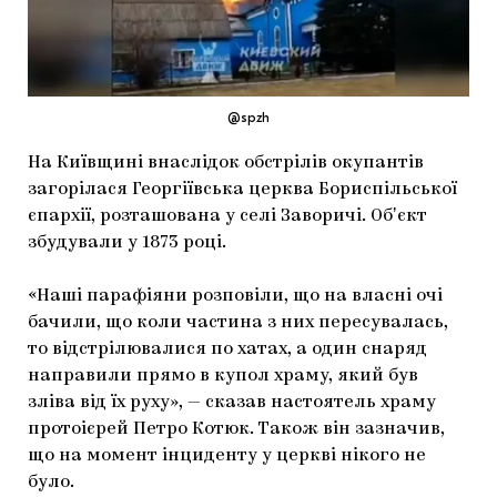
МАРІУПОЛЬСЬКІ МАРГІНАЛІЇ
ДОСЛІДНИЦЬКА ПЛАТФОРМА
ЗАПАЛЕННЯ
@spzh
CARPATHIAN CULT ПРО РІЗДВЯНІ СВЯТА
На Київщині внаслідок обстрілів окупантів
загорілася Георгіївська церква Бориспільської
єпархії, розташована у селі Заворичі. Обʼєкт
збудували у 1873 році.
«Наші парафіяни розповіли, що на власні очі
бачили, що коли частина з них пересувалась,
то відстрілювалися по хатах, а один снаряд
направили прямо в купол храму, який був
зліва від їх руху», — сказав настоятель храму
протоієрей Петро Котюк. Також він зазначив,
що на момент інциденту у церкві нікого не
було.