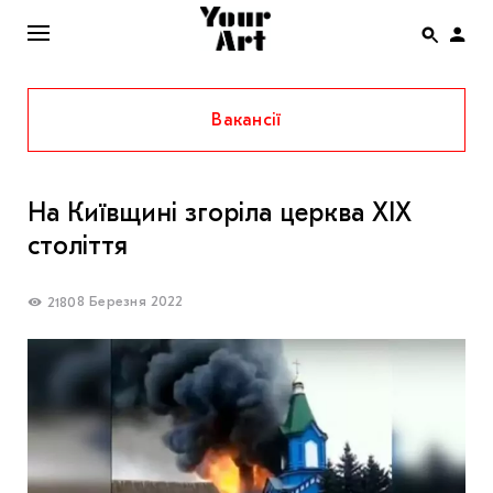
Вакансії
ENG
НОВИНИ
На Київщині згоріла церква XIX
АФІША
століття
ІНТЕРВ’Ю
СТАТТІ
8 Березня 2022
2180
КОЛОНКИ
СПЕЦПРОЄКТИ
THE UKRAINIAN PAVILION AT VENICE BIENNALE
2022