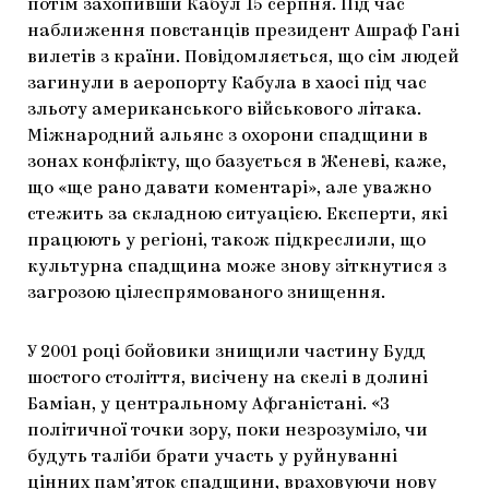
потім захопивши Кабул 15 серпня. Під час
наближення повстанців президент Ашраф Гані
вилетів з країни. Повідомляється, що сім людей
загинули в аеропорту Кабула в хаосі під час
зльоту американського військового літака.
Міжнародний альянс з охорони спадщини в
зонах конфлікту, що базується в Женеві, каже,
що «ще рано давати коментарі», але уважно
стежить за складною ситуацією. Експерти, які
працюють у регіоні, також підкреслили, що
культурна спадщина може знову зіткнутися з
загрозою цілеспрямованого знищення.
У 2001 році бойовики знищили частину Будд
шостого століття, висічену на скелі в долині
Баміан, у центральному Афганістані. «З
політичної точки зору, поки незрозуміло, чи
будуть таліби брати участь у руйнуванні
цінних пам’яток спадщини, враховуючи нову