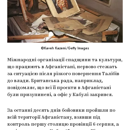
МАРІУПОЛЬСЬКІ МАРГІНАЛІЇ
ДОСЛІДНИЦЬКА ПЛАТФОРМА
ЗАПАЛЕННЯ
CARPATHIAN CULT ПРО РІЗДВЯНІ СВЯТА
©Kaveh Kazemi/Getty Images
Міжнародні організації спадщини та культури,
що працюють в Афганістані, нервово стежать
за ситуацією після різкого повернення Талібів
до влади. Британська рада, наприклад,
повідомляє, що всі її проєкти в Афганістані
були призупинені, а офіс у Кабулі закрився.
За останні десять днів бойовики пройшли по
всій території Афганістану, взявши під
контроль першу столицю провінції 6 серпня, а