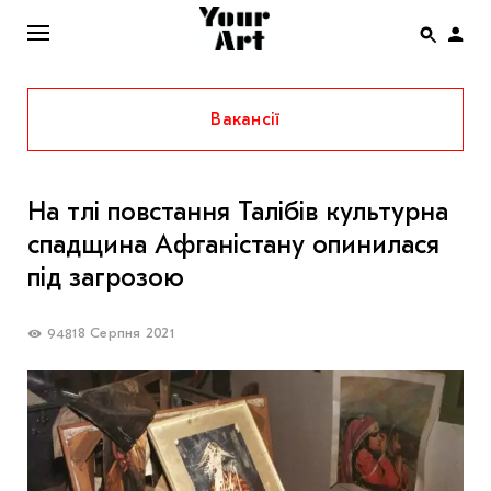
Вакансії
ENG
НОВИНИ
На тлі повстання Талібів культурна
АФІША
спадщина Афганістану опинилася
ІНТЕРВ’Ю
під загрозою
СТАТТІ
18 Серпня 2021
948
КОЛОНКИ
СПЕЦПРОЄКТИ
THE UKRAINIAN PAVILION AT VENICE BIENNALE
2022