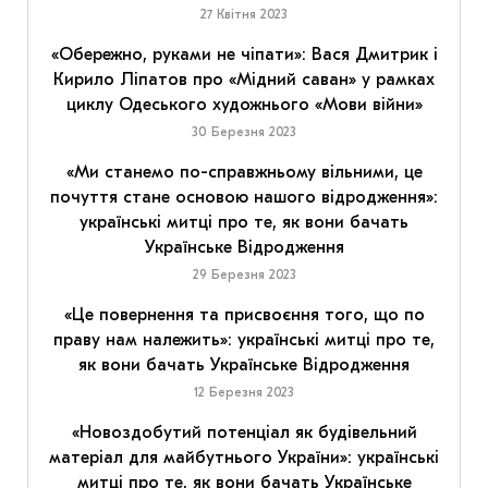
27 Квітня 2023
«Обережно, руками не чіпати»: Вася Дмитрик і
Кирило Ліпатов про «Мідний саван» у рамках
циклу Одеського художнього «Мови війни»
30 Березня 2023
«Ми станемо по-справжньому вільними, це
почуття стане основою нашого відродження»:
українські митці про те, як вони бачать
Українське Відродження
29 Березня 2023
«Це повернення та присвоєння того, що по
праву нам належить»: українські митці про те,
як вони бачать Українське Відродження
12 Березня 2023
«Новоздобутий потенціал як будівельний
матеріал для майбутнього України»: українські
митці про те, як вони бачать Українське