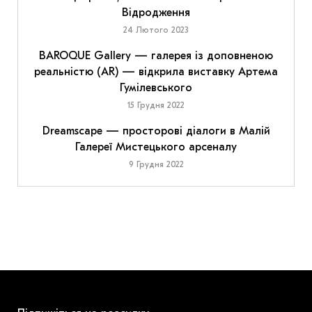
Відродження
24 Лютого 2023
BAROQUE Gallery — галерея із доповненою
реальністю (AR) — відкрила виставку Артема
Гумілевського
15 Грудня 2022
Dreamscape — просторові діалоги в Малій
Галереї Мистецького арсеналу
9 Грудня 2022