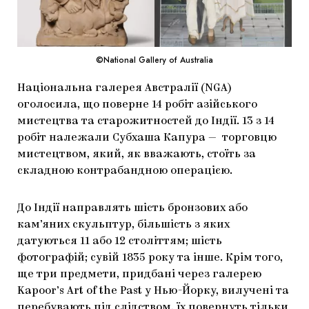
МАРІУПОЛЬСЬКІ МАРГІНАЛІЇ
ДОСЛІДНИЦЬКА ПЛАТФОРМА
©National Gallery of Australia
ЗАПАЛЕННЯ
Національна галерея Австралії (NGA)
CARPATHIAN CULT ПРО РІЗДВЯНІ СВЯТА
оголосила, що поверне 14 робіт азійського
мистецтва та старожитностей до Індії. 13 з 14
робіт належали Субхаша Капура — торговцю
мистецтвом, який, як вважають, стоїть за
складною контрабандною операцією.
До Індії направлять шість бронзових або
кам’яних скульптур, більшість з яких
датуються 11 або 12 століттям; шість
фотографій; сувій 1835 року та інше. Крім того,
ще три предмети, придбані через галерею
Kapoor’s Art of the Past у Нью-Йорку, вилучені та
перебувають під слідством, їх повернуть тільки