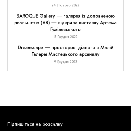
24 Лютого 2023
BAROQUE Gallery — галерея із доповненою
реальністю (AR) — відкрила виставку Артема
Гумілевського
15 Грудня 2022
Dreamscape — просторові діалоги в Малій
Галереї Мистецького арсеналу
9 Грудня 2022
Підпишіться на розсилку