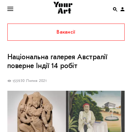
Вакансії
ENG
НОВИНИ
Національна галерея Австралії
АФІША
поверне Індії 14 робіт
ІНТЕРВ’Ю
СТАТТІ
30 Липня 2021
1559
КОЛОНКИ
СПЕЦПРОЄКТИ
THE UKRAINIAN PAVILION AT VENICE BIENNALE
2022