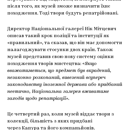
після того, як музей зможе визначити їхнє
походження. Тоді твори будуть репатрійовані.
Директор Національної галереї Нік Мітцевич
описав такий крок поліції та інституції як
«правильний», та сказав, що він має допомогти
налагоджувати стосунки двох країн. Також
музей представив свою нову систему оцінки
походження творів мистецтва:
«Якщо
вважатиметься, що предмет був вкрадений,
незаконно розкопаний, вивезений всупереч
законодавству іноземної держави або придбаний
неетично, Національна галерея вживатиме
заходів щодо репатріації».
Це четвертий раз, коли музей віддає твори з
колекції, більшість з яких придбані
через Капура та його компаньйонів.