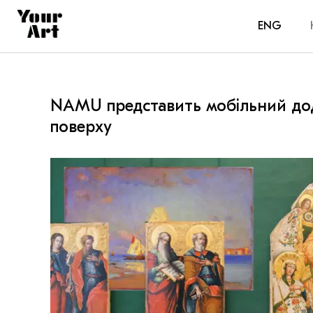
ENG
NAMU представить мобільний дод
поверху