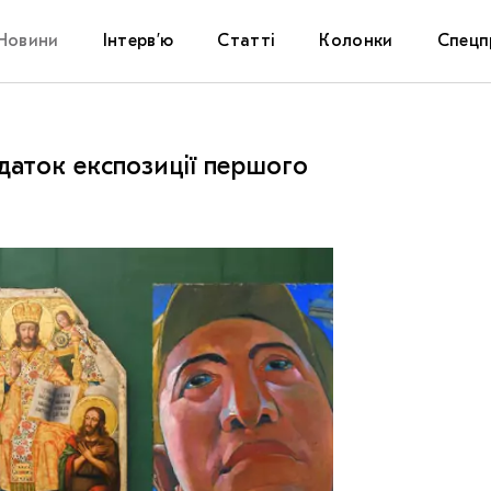
Новини
Інтерв’ю
Статті
Колонки
Спецп
Афіша
The Uk
аток експозиції першого
Маріуп
Дослі
Запал
Carpat