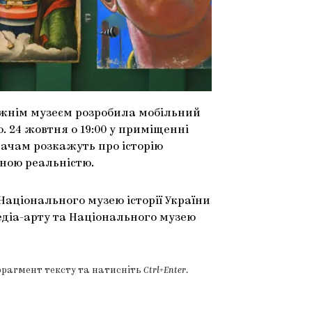
ожнім музеєм розробила мобільний
. 24 жовтня о 19:00 у приміщенні
увачам розкажуть про історію
еною реальністю.
Національного музею історії України
 медіа-арту та Національного музею
фрагмент тексту та натисніть
Ctrl+Enter
.