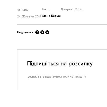
Текст
Джерело
Фото
2416
Уляна Калуш
24 Жовтня 2019
Поділитися
Підпишіться на розсилку