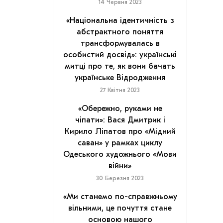
14 Червня 2023
«Національна ідентичність з
абстрактного поняття
трансформувалась в
особистий досвід»: українські
митці про те, як вони бачать
українське Відродження
27 Квітня 2023
«Обережно, руками не
чіпати»: Вася Дмитрик і
Кирило Ліпатов про «Мідний
саван» у рамках циклу
Одеського художнього «Мови
війни»
30 Березня 2023
«Ми станемо по-справжньому
вільними, це почуття стане
основою нашого