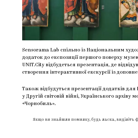
Sensorama Lab спільно із Національним худ
додаток до експозиції першого поверху музею
UNIT.City відбудеться презентація, де відвід
створення інтерактивної екскурсії із доповн
Також відбудуться презентації додатків для 
у Другій світовій війні, Українського архіву
«Чорнобиль».
Якщо ви знайшли помилку, будь ласка, виділіть 