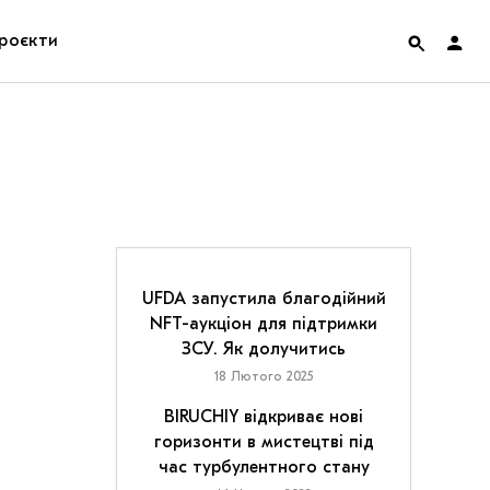
роєкти
rainian Pavilion at Venice Biennale 2022
ольські маргіналії
дницька платформа
ення
UFDA запустила благодійний
NFT-аукціон для підтримки
ЗСУ. Як долучитись
hian Cult про різдвяні свята
18 Лютого 2025
BIRUCHIY відкриває нові
горизонти в мистецтві під
час турбулентного стану