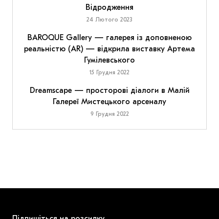
Відродження
24 Лютого 2023
BAROQUE Gallery — галерея із доповненою
реальністю (AR) — відкрила виставку Артема
Гумілевського
15 Грудня 2022
Dreamscape — просторові діалоги в Малій
Галереї Мистецького арсеналу
9 Грудня 2022
Підпишіться на розсилку