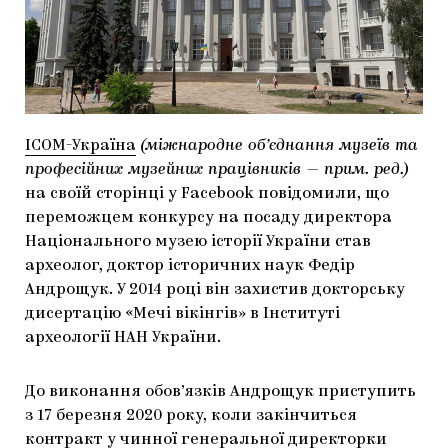
МАРІУПОЛЬСЬКІ МАРГІНАЛІЇ
ДОСЛІДНИЦЬКА ПЛАТФОРМА
ЗАПАЛЕННЯ
CARPATHIAN CULT ПРО РІЗДВЯНІ СВЯТА
ICOM-Україна
(міжнародне об’єднання музеїв та
професійних музейних працівників — прим. ред.)
на своїй сторінці у Facebook повідомили, що
переможцем конкурсу на посаду директора
Національного музею історії України став
археолог, доктор історичних наук Федір
Андрощук. У 2014 році він захистив докторську
дисертацію «Мечі вікінгів» в Інституті
археології НАН України.
До виконання обов’язків Андрощук приступить
з 17 березня 2020 року, коли закінчиться
контракт у чинної генеральної директорки