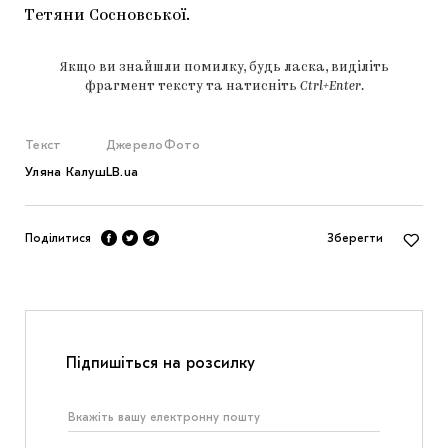
Тетяни Сосновської.
Якщо ви знайшли помилку, будь ласка, виділіть
фрагмент тексту та натисніть
Ctrl+Enter
.
Текст
Джерело
Фото
Уляна Калуш
LB.ua
Поділитися
Зберегти
Підпишіться на розсилку