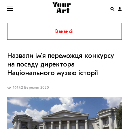
Вакансії
ENG
НОВИНИ
Назвали ім’я переможця конкурсу
АФІША
на посаду директора
ІНТЕРВ’Ю
Національного музею історії
СТАТТІ
2 Березня 2020
2936
КОЛОНКИ
СПЕЦПРОЄКТИ
THE UKRAINIAN PAVILION AT VENICE BIENNALE
2022