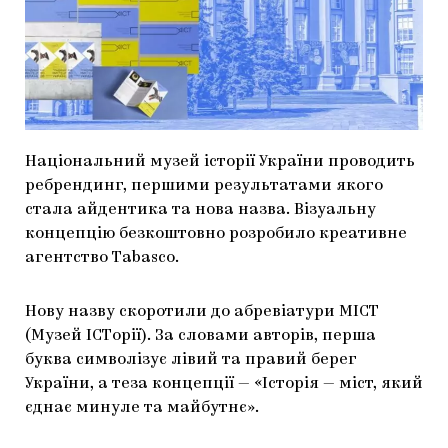
МАРІУПОЛЬСЬКІ МАРГІНАЛІЇ
ДОСЛІДНИЦЬКА ПЛАТФОРМА
ЗАПАЛЕННЯ
CARPATHIAN CULT ПРО РІЗДВЯНІ СВЯТА
Національний музей історії України проводить
ребрендинг, першими результатами якого
стала айдентика та нова назва. Візуальну
концепцію безкоштовно розробило креативне
агентство Tabasco.
Нову назву скоротили до абревіатури МІСТ
(Музей ІСТорії). За словами авторів, перша
буква символізує лівий та правий берег
України, а теза концепції — «Історія — міст, який
єднає минуле та майбутнє».