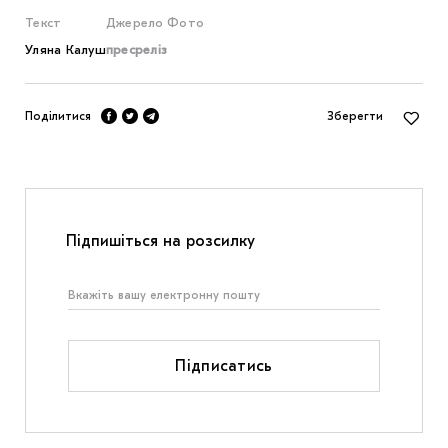
Текст
Джерело
Фото
Уляна Калуш
пресреліз
Поділитися
Зберегти
Підпишіться на розсилку
Підписатись