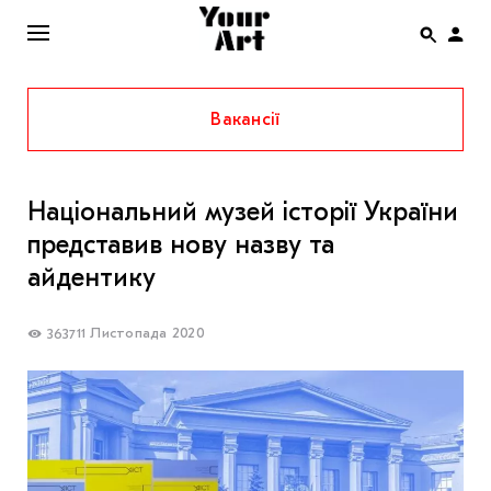
Вакансії
ENG
НОВИНИ
Національний музей історії України
АФІША
представив нову назву та
ІНТЕРВ’Ю
айдентику
СТАТТІ
11 Листопада 2020
3637
КОЛОНКИ
СПЕЦПРОЄКТИ
THE UKRAINIAN PAVILION AT VENICE BIENNALE
2022