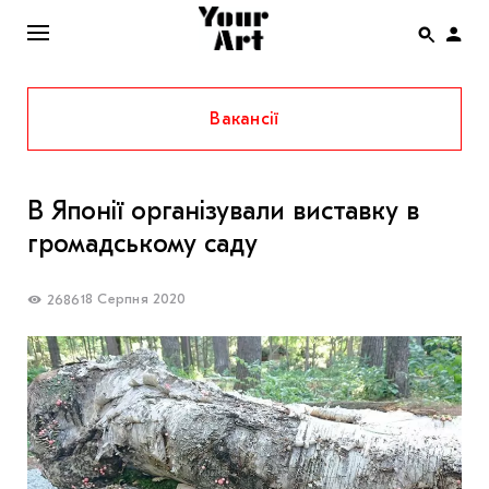
Вакансії
ENG
НОВИНИ
В Японії організували виставку в
АФІША
громадському саду
ІНТЕРВ’Ю
СТАТТІ
18 Серпня 2020
2686
КОЛОНКИ
СПЕЦПРОЄКТИ
THE UKRAINIAN PAVILION AT VENICE BIENNALE
2022