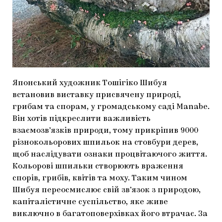
МАРІУПОЛЬСЬКІ МАРГІНАЛІЇ
ДОСЛІДНИЦЬКА ПЛАТФОРМА
ЗАПАЛЕННЯ
CARPATHIAN CULT ПРО РІЗДВЯНІ СВЯТА
Японський художник Тошігіко Шибуя
встановив виставку присвячену природі,
грибам та спорам, у громадському саді Manabe.
Він хотів підкреслити важливість
взаємозв’язків природи, тому прикріпив 9000
різнокольорових шпильок на стовбури дерев,
щоб наслідувати ознаки процвітаючого життя.
Кольорові шпильки створюють враження
спорів, грибів, квітів та моху. Таким чином
Шибуя переосмислює свій зв’язок з природою,
капіталістичне суспільство, яке живе
виключно в багатоповерхівках його втрачає. За