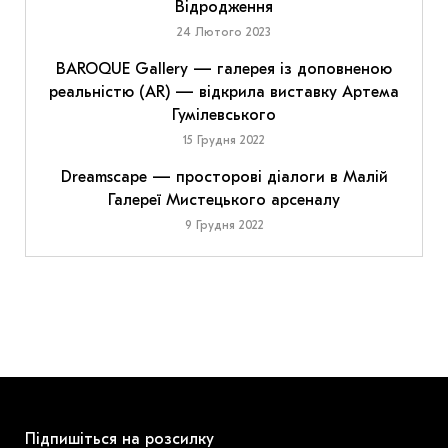
Відродження
24 Лютого 2023
BAROQUE Gallery — галерея із доповненою
реальністю (AR) — відкрила виставку Артема
Гумілевського
15 Грудня 2022
Dreamscape — просторові діалоги в Малій
Галереї Мистецького арсеналу
9 Грудня 2022
Підпишіться на розсилку